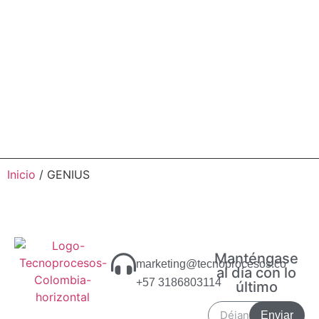
Inicio
/ GENIUS
Manténgase
marketing@tecnoprocesos.co
al día con lo
+57 3186803114
último
Enviar