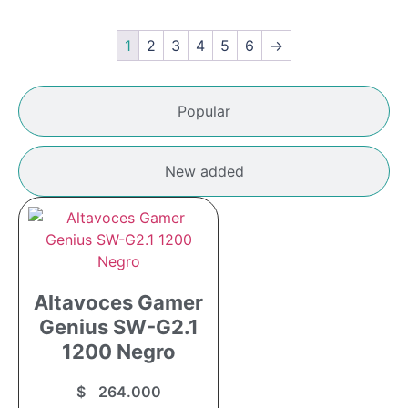
1
2
3
4
5
6
→
Popular
New added
Altavoces Gamer
Genius SW-G2.1
1200 Negro
$
264.000