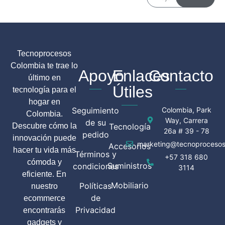
Tecnoprocesos
Colombia te trae lo
Apoyo
Enlaces
Contacto
último en
Útiles
tecnología para el
hogar en
Seguimiento
Colombia, Park
Colombia.
Way, Carrera
de su
Descubre cómo la
Tecnología
26a # 39 - 78
pedido
innovación puede
marketing@tecnoprocesos
Accesorios
hacer tu vida más
Términos y
+57 318 680
cómoda y
Suministros
condiciones
3114
eficiente. En
Mobiliario
Políticas
nuestro
de
ecommerce
Privacidad
encontrarás
gadgets y