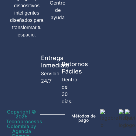
Centro
dispositivos
de
inteligentes
ayuda
diseñados para
transformar tu
espacio.
Entrega
Retornos
Inmediata
Fáciles
Servicio
Dentro
24/7
de
30
días.
Copyright ©
Métodos de
2025
pago
Tecnoprocesos
Colombia by
Agencia