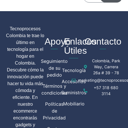
Tecnoprocesos
Colombia te trae lo
Apoyo
Enlaces
Contacto
último en
Útiles
tecnología para el
hogar en
Seguimiento
Colombia, Park
Colombia.
Way, Carrera
de su
Descubre cómo la
Tecnología
26a # 39 - 78
pedido
innovación puede
marketing@tecnoprocesos
Accesorios
hacer tu vida más
Términos y
+57 318 680
cómoda y
Suministros
condiciones
3114
eficiente. En
Mobiliario
Políticas
nuestro
de
ecommerce
Privacidad
encontrarás
gadgets y