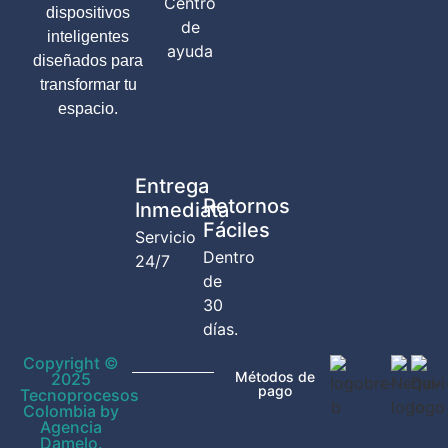
Centro
dispositivos
de
inteligentes
ayuda
diseñados para
transformar tu
espacio.
Entrega
Retornos
Inmediata
Fáciles
Servicio
Dentro
24/7
de
30
días.
Copyright ©
Métodos de
2025
pago
Tecnoprocesos
Colombia by
Agencia
Damelo.