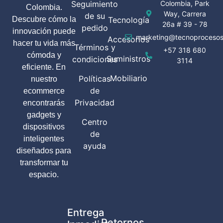
Seguimiento
Colombia, Park
Colombia.
Way, Carrera
de su
Descubre cómo la
Tecnología
26a # 39 - 78
pedido
innovación puede
marketing@tecnoprocesos
Accesorios
hacer tu vida más
Términos y
+57 318 680
cómoda y
Suministros
condiciones
3114
eficiente. En
Mobiliario
Políticas
nuestro
de
ecommerce
Privacidad
encontrarás
gadgets y
Centro
dispositivos
de
inteligentes
ayuda
diseñados para
transformar tu
espacio.
Entrega
Retornos