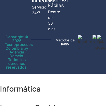
Inmediata
Fáciles
Servicio
Dentro
24/7
de
30
días.
Copyright ©
Métodos de
2025
pago
Tecnoprocesos
Colombia by
Agencia
Damelo.
Todos los
derechos
reservados.
Informática