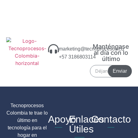
Manténgase
marketing@tecnoprocesos.co
al día con lo
+57 3186803114
último
Enviar
Tecnoprocesos
Colombia te trae lo
Apoyo
Enlaces
Contacto
último en
Útiles
tecnología para el
hogar en