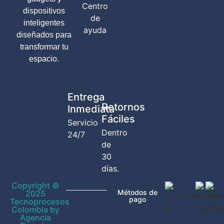
Centro
dispositivos
de
inteligentes
ayuda
diseñados para
transformar tu
espacio.
Entrega
Retornos
Inmediata
Fáciles
Servicio
Dentro
24/7
de
30
días.
Copyright ©
Métodos de
2025
pago
Tecnoprocesos
Colombia by
Agencia