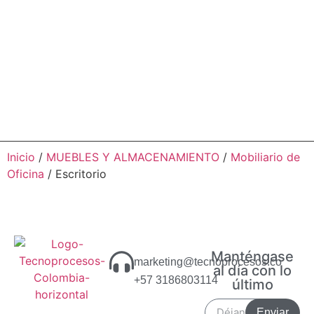
Inicio
/
MUEBLES Y ALMACENAMIENTO
/
Mobiliario de
Oficina
/ Escritorio
Manténgase
marketing@tecnoprocesos.co
al día con lo
+57 3186803114
último
Enviar