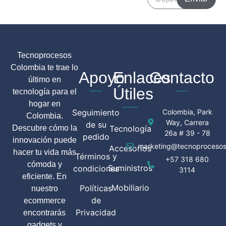
Tecnoprocesos
Colombia te trae lo
Apoyo
Enlaces
Contacto
último en
Útiles
tecnología para el
hogar en
Seguimiento
Colombia, Park
Colombia.
Way, Carrera
de su
Descubre cómo la
Tecnología
26a # 39 - 78
pedido
innovación puede
marketing@tecnoprocesos
Accesorios
hacer tu vida más
Términos y
+57 318 680
cómoda y
Suministros
condiciones
3114
eficiente. En
Mobiliario
Políticas
nuestro
de
ecommerce
Privacidad
encontrarás
gadgets y