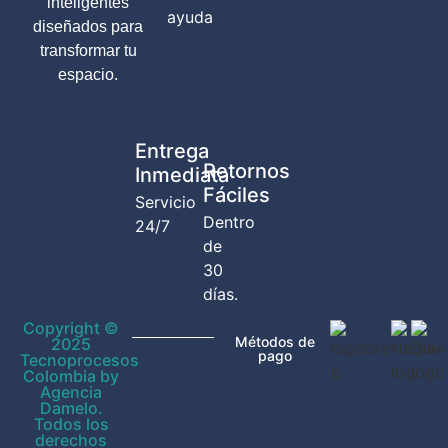
inteligentes
ayuda
diseñados para
transformar tu
espacio.
Entrega
Retornos
Inmediata
Fáciles
Servicio
Dentro
24/7
de
30
días.
Copyright ©
Métodos de
2025
pago
Tecnoprocesos
Colombia by
Agencia
Damelo.
Todos los
derechos