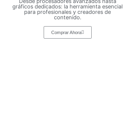
Desde procesadores avanzados hasta
gráficos dedicados: la herramienta esencial
para profesionales y creadores de
contenido.
Comprar Ahora
Tecnoprocesos
Colombia te trae
ofertas únicas en
tecnología para el
hogar.