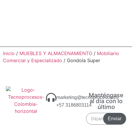
Inicio
/
MUEBLES Y ALMACENAMIENTO
/
Mobiliario
Comercial y Especializado
/ Gondola Super
Manténgase
marketing@tecnoprocesos.co
al día con lo
+57 3186803114
último
Enviar