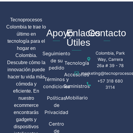
Tecnoprocesos
Colombia te trae lo
Apoyo
Enlaces
Contacto
último en
Útiles
tecnología para el
hogar en
Seguimiento
Colombia, Park
Colombia.
Way, Carrera
de su
Descubre cómo la
Tecnología
26a # 39 - 78
pedido
innovación puede
marketing@tecnoprocesos
Accesorios
hacer tu vida más
Términos y
+57 318 680
cómoda y
Suministros
condiciones
3114
eficiente. En
Mobiliario
Políticas
nuestro
de
ecommerce
Privacidad
encontrarás
gadgets y
Centro
dispositivos
de