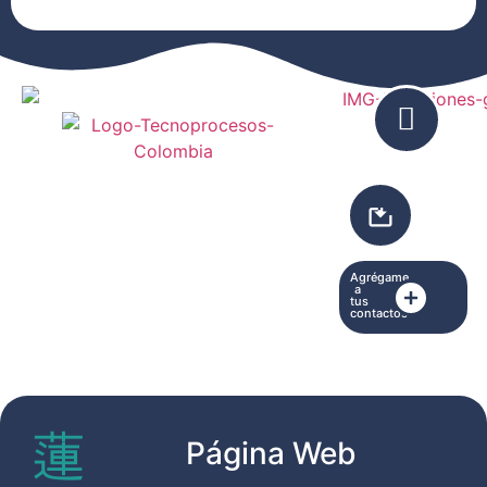
Agrégame
a
tus
contactos
Página Web