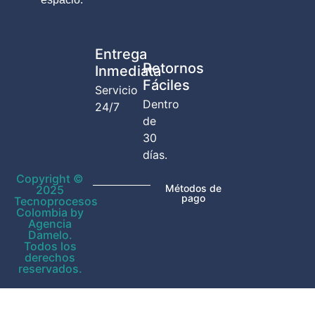
Entrega
Retornos
Inmediata
Fáciles
Servicio
Dentro
24/7
de
30
días.
Copyright ©
Métodos de
2025
pago
Tecnoprocesos
Colombia by
Agencia
Damelo.
Todos los
derechos
reservados.