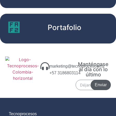
Portafolio
Manténgase
marketing@tecnoprocesos.co
al día con lo
+57 3186803114
último
Enviar
Tecnoprocesos