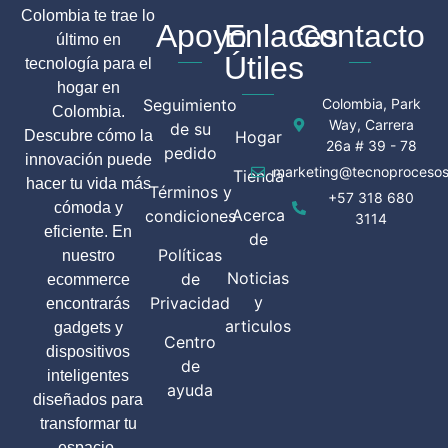
Colombia te trae lo
Apoyo
Enlaces
Contacto
último en
Útiles
tecnología para el
hogar en
Seguimiento
Colombia, Park
Colombia.
Way, Carrera
de su
Descubre cómo la
Hogar
26a # 39 - 78
pedido
innovación puede
marketing@tecnoprocesos
Tienda
hacer tu vida más
Términos y
+57 318 680
cómoda y
Acerca
condiciones
3114
eficiente. En
de
Políticas
nuestro
Noticias
de
ecommerce
y
Privacidad
encontrarás
articulos
gadgets y
Centro
dispositivos
de
inteligentes
ayuda
diseñados para
transformar tu
espacio.