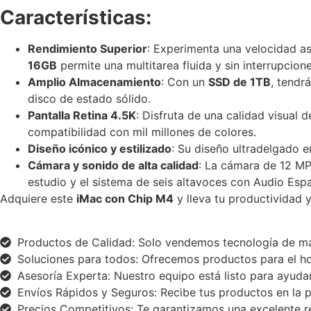
Características:
Rendimiento Superior
: Experimenta una velocidad a
16GB
permite una multitarea fluida y sin interrupcione
Amplio Almacenamiento
: Con un
SSD de 1TB
, tendr
disco de estado sólido.
Pantalla Retina 4.5K
: Disfruta de una calidad visual 
compatibilidad con mil millones de colores.
Diseño icónico y estilizado
: Su diseño ultradelgado 
Cámara y sonido de alta calidad
: La cámara de 12 M
estudio y el sistema de seis altavoces con Audio Espa
Adquiere este
iMac con Chip M4
y lleva tu productividad 
Productos de Calidad: Solo vendemos tecnología de ma
Soluciones para todos: Ofrecemos productos para el hog
Asesoría Experta: Nuestro equipo está listo para ayudar
Envíos Rápidos y Seguros: Recibe tus productos en la p
Precios Competitivos: Te garantizamos una excelente re