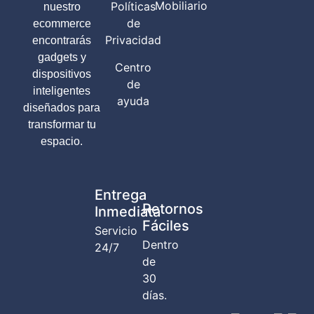
Mobiliario
Políticas
nuestro
de
ecommerce
Privacidad
encontrarás
gadgets y
Centro
dispositivos
de
inteligentes
ayuda
diseñados para
transformar tu
espacio.
Entrega
Retornos
Inmediata
Fáciles
Servicio
Dentro
24/7
de
30
días.