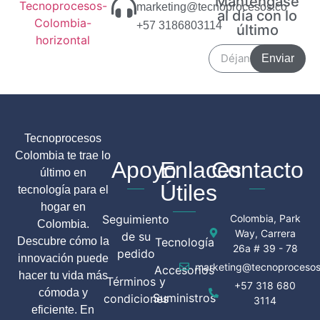
Manténgase
marketing@tecnoprocesos.co
al día con lo
+57 3186803114
último
Enviar
Tecnoprocesos
Colombia te trae lo
Apoyo
Enlaces
Contacto
último en
Útiles
tecnología para el
hogar en
Seguimiento
Colombia, Park
Colombia.
Way, Carrera
de su
Descubre cómo la
Tecnología
26a # 39 - 78
pedido
innovación puede
marketing@tecnoprocesos
Accesorios
hacer tu vida más
Términos y
+57 318 680
cómoda y
Suministros
condiciones
3114
eficiente. En