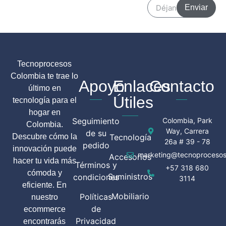
Enviar
Tecnoprocesos
Colombia te trae lo
Apoyo
Enlaces
Contacto
último en
Útiles
tecnología para el
hogar en
Seguimiento
Colombia, Park
Colombia.
Way, Carrera
de su
Descubre cómo la
Tecnología
26a # 39 - 78
pedido
innovación puede
marketing@tecnoprocesos
Accesorios
hacer tu vida más
Términos y
+57 318 680
cómoda y
Suministros
condiciones
3114
eficiente. En
Mobiliario
Políticas
nuestro
de
ecommerce
Privacidad
encontrarás