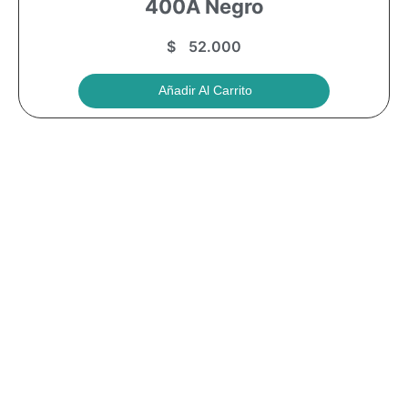
400A Negro
$
52.000
Añadir Al Carrito