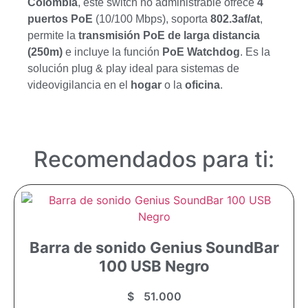
Colombia
, este switch no administrable ofrece
4
puertos PoE
(10/100 Mbps), soporta
802.3af/at
,
permite la
transmisión PoE de larga distancia
(250m)
e incluye la función
PoE Watchdog
. Es la
solución plug & play ideal para sistemas de
videovigilancia en el
hogar
o la
oficina
.
Recomendados para ti:
Barra de sonido Genius SoundBar
100 USB Negro
$
51.000