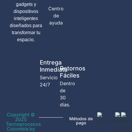
gadgets y
Centro
dispositivos
de
inteligentes
ayuda
diseñados para
transformar tu
espacio.
Entrega
Retornos
Inmediata
Fáciles
Servicio
Dentro
24/7
de
30
días.
Copyright ©
Métodos de
2025
pago
Tecnoprocesos
Colombia by