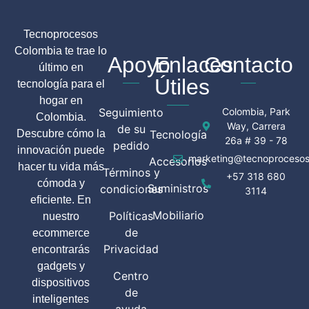
Tecnoprocesos
Colombia te trae lo
Apoyo
Enlaces
Contacto
último en
Útiles
tecnología para el
hogar en
Seguimiento
Colombia, Park
Colombia.
Way, Carrera
de su
Descubre cómo la
Tecnología
26a # 39 - 78
pedido
innovación puede
marketing@tecnoprocesos
Accesorios
hacer tu vida más
Términos y
+57 318 680
cómoda y
Suministros
condiciones
3114
eficiente. En
Mobiliario
Políticas
nuestro
de
ecommerce
Privacidad
encontrarás
gadgets y
Centro
dispositivos
de
inteligentes