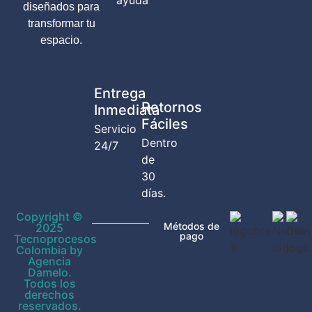
ayuda
diseñados para
transformar tu
espacio.
Entrega
Retornos
Inmediata
Fáciles
Servicio
Dentro
24/7
de
30
días.
Copyright ©
Métodos de
2025
pago
Tecnoprocesos
Colombia by
Agencia
Damelo.
Todos los
derechos
reservados.