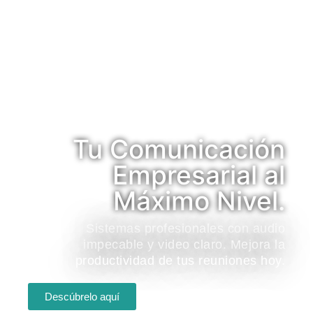
Tu Comunicación
Empresarial al
Máximo Nivel.
Sistemas profesionales con audio
impecable y video claro. Mejora la
productividad de tus reuniones hoy.
Descúbrelo aquí