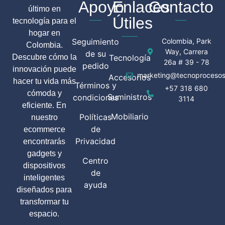
Apoyo
Enlaces
Contacto
último en
Útiles
tecnología para el
hogar en
Seguimiento
Colombia, Park
Colombia.
Way, Carrera
de su
Descubre cómo la
Tecnología
26a # 39 - 78
pedido
innovación puede
marketing@tecnoprocesos
Accesorios
hacer tu vida más
Términos y
+57 318 680
cómoda y
Suministros
condiciones
3114
eficiente. En
Mobiliario
Políticas
nuestro
de
ecommerce
Privacidad
encontrarás
gadgets y
Centro
dispositivos
de
inteligentes
ayuda
diseñados para
transformar tu
espacio.