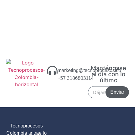
Manténgase
marketing@tecnoprocesos.co
al día con lo
+57 3186803114
último
Enviar
Tecnoprocesos
Colombia te trae lo