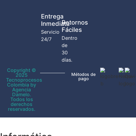
Entrega
Retornos
Inmediata
Fáciles
Servicio
Dentro
24/7
de
30
días.
Copyright ©
Métodos de
2025
pago
Tecnoprocesos
Colombia by
Agencia
Damelo.
Todos los
derechos
reservados.