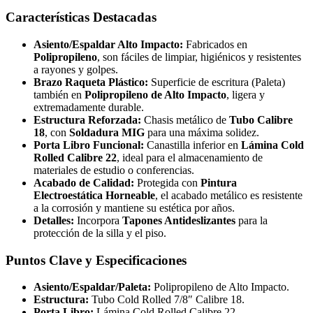
Características Destacadas
Asiento/Espaldar Alto Impacto:
Fabricados en
Polipropileno
, son fáciles de limpiar, higiénicos y resistentes
a rayones y golpes.
Brazo Raqueta Plástico:
Superficie de escritura (Paleta)
también en
Polipropileno de Alto Impacto
, ligera y
extremadamente durable.
Estructura Reforzada:
Chasis metálico de
Tubo Calibre
18
, con
Soldadura MIG
para una máxima solidez.
Porta Libro Funcional:
Canastilla inferior en
Lámina Cold
Rolled Calibre 22
, ideal para el almacenamiento de
materiales de estudio o conferencias.
Acabado de Calidad:
Protegida con
Pintura
Electroestática Horneable
, el acabado metálico es resistente
a la corrosión y mantiene su estética por años.
Detalles:
Incorpora
Tapones Antideslizantes
para la
protección de la silla y el piso.
Puntos Clave y Especificaciones
Asiento/Espaldar/Paleta:
Polipropileno de Alto Impacto.
Estructura:
Tubo Cold Rolled 7/8″ Calibre 18.
Porta Libro:
Lámina Cold Rolled Calibre 22.