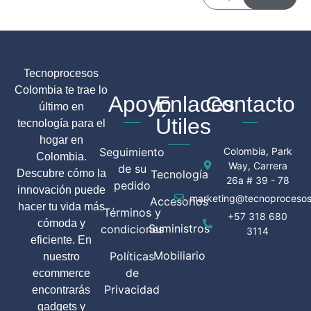
Tecnoprocesos
Colombia te trae lo
Apoyo
Enlaces
Contacto
último en
Útiles
tecnología para el
hogar en
Seguimiento
Colombia, Park
Colombia.
Way, Carrera
de su
Descubre cómo la
Tecnología
26a # 39 - 78
pedido
innovación puede
marketing@tecnoprocesos
Accesorios
hacer tu vida más
Términos y
+57 318 680
cómoda y
Suministros
condiciones
3114
eficiente. En
Mobiliario
Políticas
nuestro
de
ecommerce
Privacidad
encontrarás
gadgets y