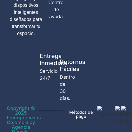
Centro
dispositivos
de
inteligentes
ayuda
diseñados para
transformar tu
espacio.
Entrega
Retornos
Inmediata
Fáciles
Servicio
Dentro
24/7
de
30
días.
Copyright ©
Métodos de
2025
pago
Tecnoprocesos
Colombia by
Agencia
Damelo.