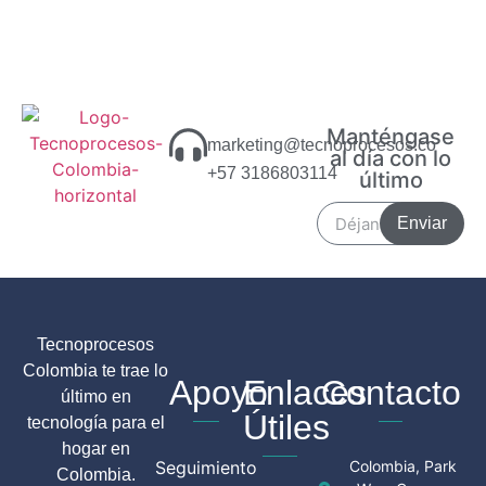
Manténgase
marketing@tecnoprocesos.co
al día con lo
+57 3186803114
último
Enviar
Tecnoprocesos
Colombia te trae lo
Apoyo
Enlaces
Contacto
último en
Útiles
tecnología para el
hogar en
Seguimiento
Colombia, Park
Colombia.