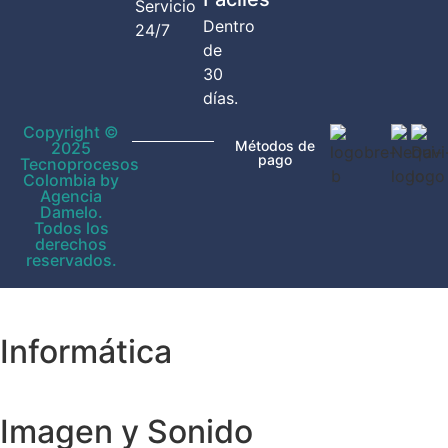
Servicio
Dentro
24/7
de
30
días.
Copyright ©
Métodos de
2025
pago
Tecnoprocesos
Colombia by
Agencia
Damelo.
Todos los
derechos
reservados.
Informática
Imagen y Sonido