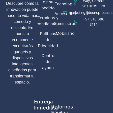
Way, Carrera
de su
Descubre cómo la
Tecnología
26a # 39 - 78
pedido
innovación puede
marketing@tecnoprocesos
Accesorios
hacer tu vida más
Términos y
+57 318 680
cómoda y
Suministros
condiciones
3114
eficiente. En
Mobiliario
Políticas
nuestro
de
ecommerce
Privacidad
encontrarás
gadgets y
Centro
dispositivos
de
inteligentes
ayuda
diseñados para
transformar tu
espacio.
Entrega
Retornos
Inmediata
Fáciles