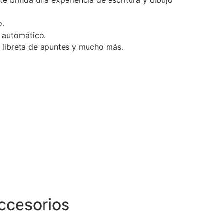
 te brinda una experiencia de escritura y dibujo
o.
s automático.
a libreta de apuntes y mucho más.
ccesorios