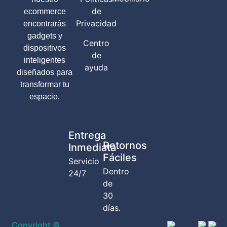
de
ecommerce
Privacidad
encontrarás
gadgets y
Centro
dispositivos
de
inteligentes
ayuda
diseñados para
transformar tu
espacio.
Entrega
Retornos
Inmediata
Fáciles
Servicio
Dentro
24/7
de
30
días.
Copyright ©