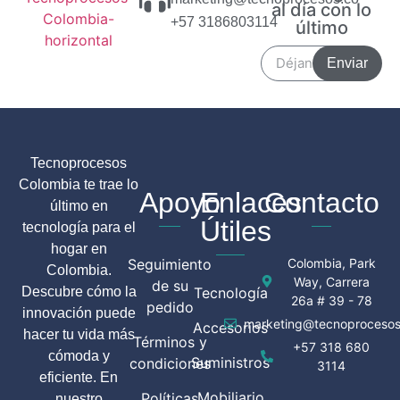
al día con lo
+57 3186803114
último
Enviar
Tecnoprocesos
Colombia te trae lo
Apoyo
Enlaces
Contacto
último en
Útiles
tecnología para el
hogar en
Seguimiento
Colombia, Park
Colombia.
Way, Carrera
de su
Descubre cómo la
Tecnología
26a # 39 - 78
pedido
innovación puede
marketing@tecnoprocesos
Accesorios
hacer tu vida más
Términos y
+57 318 680
cómoda y
Suministros
condiciones
3114
eficiente. En
Mobiliario
Políticas
nuestro