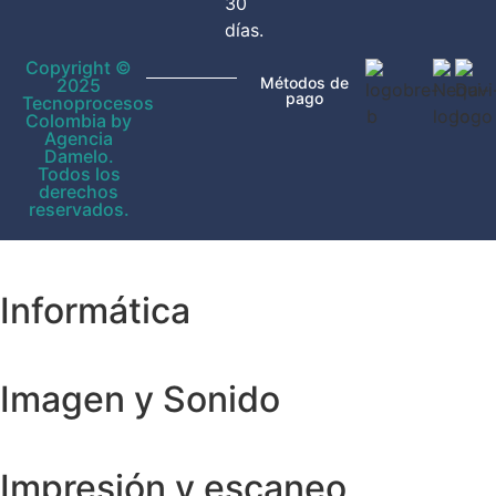
30
días.
Copyright ©
Métodos de
2025
pago
Tecnoprocesos
Colombia by
Agencia
Damelo.
Todos los
derechos
reservados.
Informática
Imagen y Sonido
Impresión y escaneo