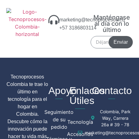
Manténgase
marketing@tecnoprocesos.co
al día con lo
+57 3186803114
último
Enviar
Tecnoprocesos
Colombia te trae lo
Apoyo
Enlaces
Contacto
último en
Útiles
tecnología para el
hogar en
Seguimiento
Colombia, Park
Colombia.
Way, Carrera
de su
Descubre cómo la
Tecnología
26a # 39 - 78
pedido
innovación puede
marketing@tecnoprocesos
Accesorios
hacer tu vida más
Términos y