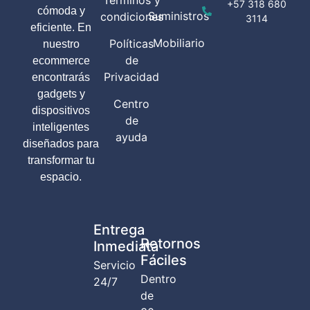
+57 318 680
cómoda y
Suministros
condiciones
3114
eficiente. En
Mobiliario
Políticas
nuestro
de
ecommerce
Privacidad
encontrarás
gadgets y
Centro
dispositivos
de
inteligentes
ayuda
diseñados para
transformar tu
espacio.
Entrega
Retornos
Inmediata
Fáciles
Servicio
Dentro
24/7
de