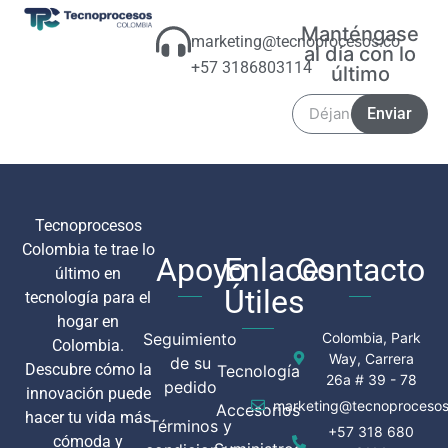
Manténgase
marketing@tecnoprocesos.co
al día con lo
+57 3186803114
último
Enviar
Tecnoprocesos
Colombia te trae lo
Apoyo
Enlaces
Contacto
último en
Útiles
tecnología para el
hogar en
Seguimiento
Colombia, Park
Colombia.
Way, Carrera
de su
Descubre cómo la
Tecnología
26a # 39 - 78
pedido
innovación puede
marketing@tecnoprocesos
Accesorios
hacer tu vida más
Términos y
+57 318 680
cómoda y