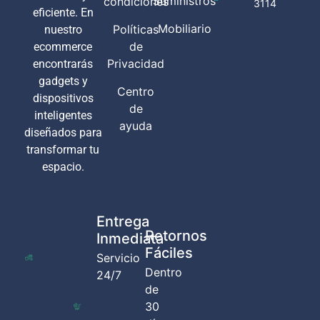
Suministros
condiciones
3114
eficiente. En
Mobiliario
Políticas
nuestro
de
ecommerce
Privacidad
encontrarás
gadgets y
Centro
dispositivos
de
inteligentes
ayuda
diseñados para
transformar tu
espacio.
Entrega
Retornos
Inmediata
Fáciles
Servicio
Dentro
24/7
de
30