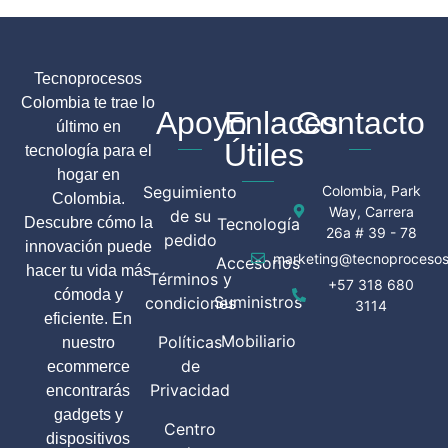
Tecnoprocesos
Colombia te trae lo
Apoyo
Enlaces
Contacto
último en
Útiles
tecnología para el
hogar en
Seguimiento
Colombia, Park
Colombia.
Way, Carrera
de su
Descubre cómo la
Tecnología
26a # 39 - 78
pedido
innovación puede
marketing@tecnoprocesos
Accesorios
hacer tu vida más
Términos y
+57 318 680
cómoda y
Suministros
condiciones
3114
eficiente. En
Mobiliario
Políticas
nuestro
de
ecommerce
Privacidad
encontrarás
gadgets y
Centro
dispositivos