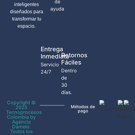
de
inteligentes
ayuda
diseñados para
transformar tu
espacio.
Entrega
Retornos
Inmediata
Fáciles
Servicio
Dentro
24/7
de
30
días.
Copyright ©
Métodos de
2025
pago
Tecnoprocesos
Colombia by
Agencia
Damelo.
Todos los