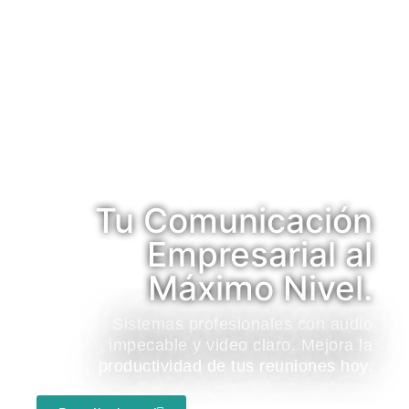
Tu Comunicación
Empresarial al
Máximo Nivel.
Sistemas profesionales con audio
impecable y video claro. Mejora la
productividad de tus reuniones hoy.