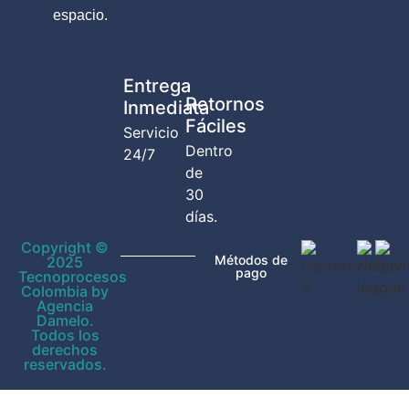
espacio.
Entrega
Retornos
Inmediata
Fáciles
Servicio
Dentro
24/7
de
30
días.
Copyright ©
Métodos de
2025
pago
Tecnoprocesos
Colombia by
Agencia
Damelo.
Todos los
derechos
reservados.