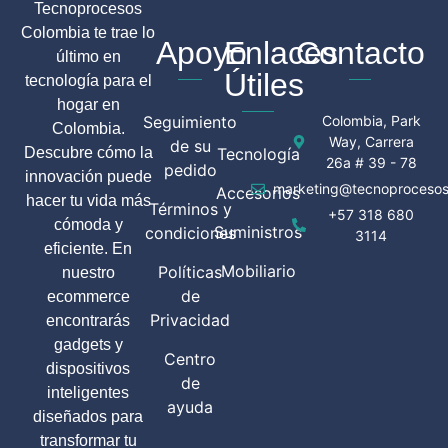
Tecnoprocesos
Colombia te trae lo
Apoyo
Enlaces
Contacto
último en
Útiles
tecnología para el
hogar en
Seguimiento
Colombia, Park
Colombia.
Way, Carrera
de su
Descubre cómo la
Tecnología
26a # 39 - 78
pedido
innovación puede
marketing@tecnoprocesos
Accesorios
hacer tu vida más
Términos y
+57 318 680
cómoda y
Suministros
condiciones
3114
eficiente. En
Mobiliario
Políticas
nuestro
de
ecommerce
Privacidad
encontrarás
gadgets y
Centro
dispositivos
de
inteligentes
ayuda
diseñados para
transformar tu