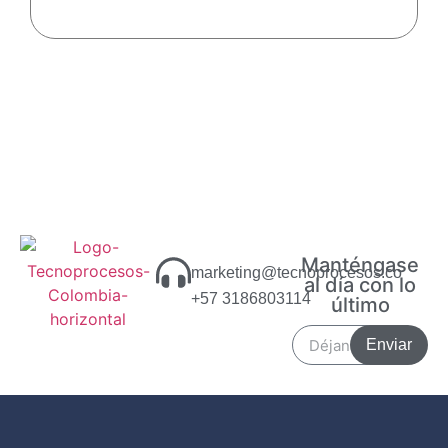
Manténgase
marketing@tecnoprocesos.co
al día con lo
+57 3186803114
último
Enviar