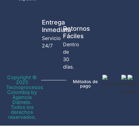
Entrega
Retornos
Inmediata
Fáciles
Servicio
Dentro
24/7
de
30
días.
Copyright ©
Métodos de
2025
pago
Tecnoprocesos
Colombia by
Agencia
Damelo.
Todos los
derechos
reservados.