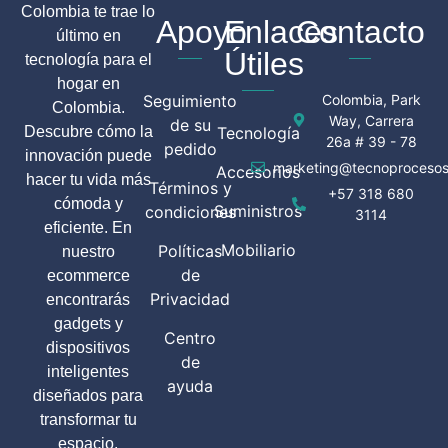
Colombia te trae lo
Apoyo
Enlaces
Contacto
último en
Útiles
tecnología para el
hogar en
Seguimiento
Colombia, Park
Colombia.
Way, Carrera
de su
Descubre cómo la
Tecnología
26a # 39 - 78
pedido
innovación puede
marketing@tecnoprocesos
Accesorios
hacer tu vida más
Términos y
+57 318 680
cómoda y
Suministros
condiciones
3114
eficiente. En
Mobiliario
Políticas
nuestro
de
ecommerce
Privacidad
encontrarás
gadgets y
Centro
dispositivos
de
inteligentes
ayuda
diseñados para
transformar tu
espacio.