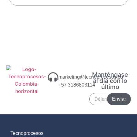
Manténgase
marketing@tecnoprocesos.co
al día con lo
+57 3186803114
último
Enviar
Tecnoprocesos