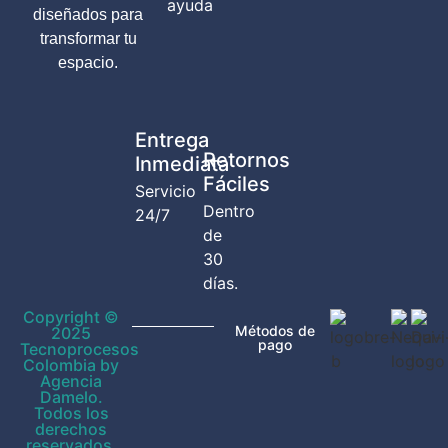
ayuda
diseñados para
transformar tu
espacio.
Entrega
Retornos
Inmediata
Fáciles
Servicio
Dentro
24/7
de
30
días.
Copyright ©
Métodos de
2025
pago
Tecnoprocesos
Colombia by
Agencia
Damelo.
Todos los
derechos
reservados.