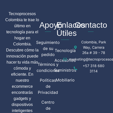
Tecnoprocesos
Colombia te trae lo
Apoyo
Enlaces
Contacto
último en
Útiles
tecnología para el
hogar en
Seguimiento
Colombia, Park
Colombia.
Way, Carrera
de su
Descubre cómo la
Tecnología
26a # 39 - 78
pedido
innovación puede
marketing@tecnoprocesos
Accesorios
hacer tu vida más
Términos y
+57 318 680
cómoda y
Suministros
condiciones
3114
eficiente. En
Mobiliario
Políticas
nuestro
de
ecommerce
Privacidad
encontrarás
gadgets y
Centro
dispositivos
de
inteligentes