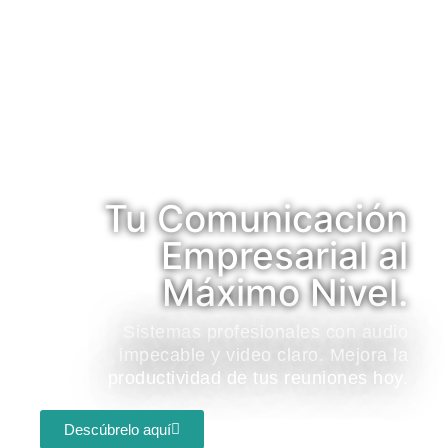
Tu Comunicación
Empresarial al
Máximo Nivel.
Sistemas profesionales con audio
impecable y video claro. Mejora la
productividad de tus reuniones hoy.
Descúbrelo aquí