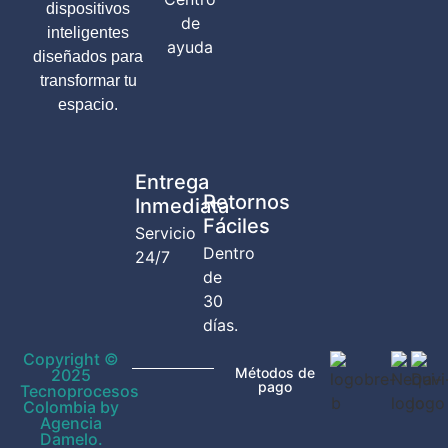
dispositivos
de
inteligentes
ayuda
diseñados para
transformar tu
espacio.
Entrega
Retornos
Inmediata
Fáciles
Servicio
Dentro
24/7
de
30
días.
Copyright ©
Métodos de
2025
pago
Tecnoprocesos
Colombia by
Agencia
Damelo.