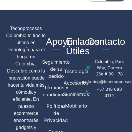
Tecnoprocesos
Colombia te trae lo
Apoyo
Enlaces
Contacto
último en
Útiles
tecnología para el
hogar en
Seguimiento
Colombia, Park
Colombia.
Way, Carrera
de su
Descubre cómo la
Tecnología
26a # 39 - 78
pedido
innovación puede
marketing@tecnoprocesos
Accesorios
hacer tu vida más
Términos y
+57 318 680
cómoda y
Suministros
condiciones
3114
eficiente. En
Mobiliario
Políticas
nuestro
de
ecommerce
Privacidad
encontrarás
gadgets y
Centro