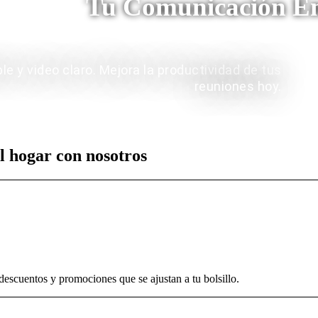
Tu Comunicación Em
 y video claro. Mejora la productividad de tus
reuniones hoy.
l hogar con nosotros
escuentos y promociones que se ajustan a tu bolsillo.