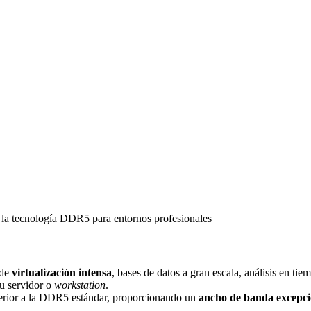
 la tecnología DDR5 para entornos profesionales
 de
virtualización intensa
, bases de datos a gran escala, análisis en t
u servidor o
workstation
.
erior a la DDR5 estándar, proporcionando un
ancho de banda excepci