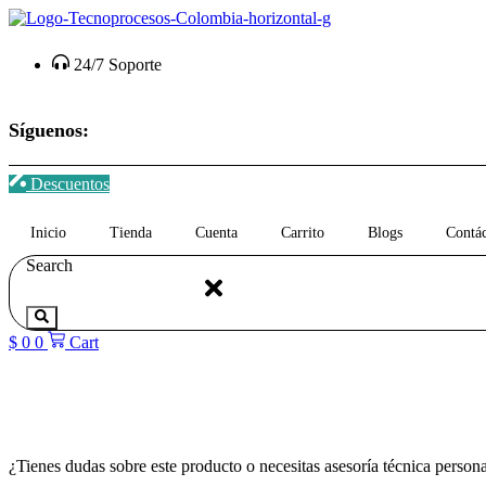
Saltar
al
contenido
24/7 Soporte
Síguenos:
Descuentos
Inicio
Tienda
Cuenta
Carrito
Blogs
Contá
Search
$
0
0
Cart
¿Tienes dudas sobre este producto o necesitas asesoría técnica person