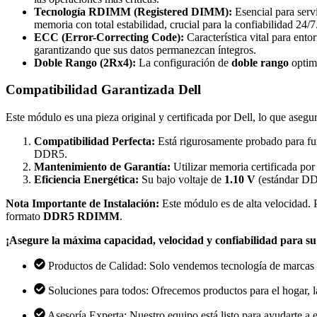
Tecnología RDIMM (Registered DIMM):
Esencial para serv
memoria con total estabilidad, crucial para la confiabilidad 24/7
ECC (Error-Correcting Code):
Característica vital para ent
garantizando que sus datos permanezcan íntegros.
Doble Rango (2Rx4):
La configuración de
doble rango
optimi
Compatibilidad Garantizada Dell
Este módulo es una pieza original y certificada por Dell, lo que asegur
Compatibilidad Perfecta:
Está rigurosamente probado para fun
DDR5.
Mantenimiento de Garantía:
Utilizar memoria certificada por
Eficiencia Energética:
Su bajo voltaje de
1.10 V
(estándar DDR
Nota Importante de Instalación:
Este módulo es de alta velocidad. 
formato
DDR5 RDIMM
.
¡Asegure la máxima capacidad, velocidad y confiabilidad para
Productos de Calidad: Solo vendemos tecnología de marcas 
Soluciones para todos: Ofrecemos productos para el hogar, la
Asesoría Experta: Nuestro equipo está listo para ayudarte a e