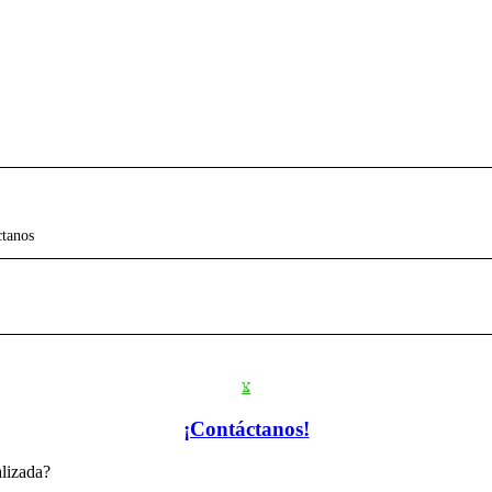
ctanos
¡Contáctanos!
alizada?