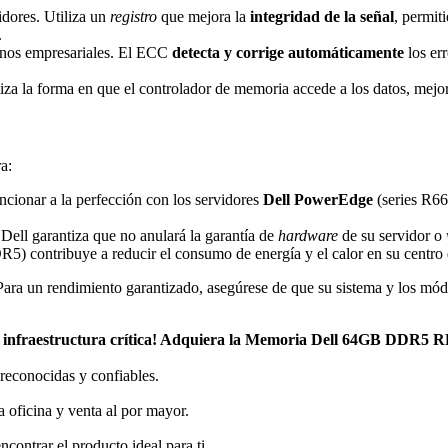
idores. Utiliza un
registro
que mejora la
integridad de la señal
, permit
.
ornos empresariales. El ECC
detecta y corrige automáticamente
los err
za la forma en que el controlador de memoria accede a los datos, mejor
a:
cionar a la perfección con los servidores
Dell PowerEdge
(series R66
 Dell garantiza que no anulará la garantía de
hardware
de su servidor o
5) contribuye a reducir el consumo de energía y el calor en su centro 
Para un rendimiento garantizado, asegúrese de que su sistema y los mód
 su infraestructura crítica! Adquiera la Memoria Dell 64GB DDR
reconocidas y confiables.
 oficina y venta al por mayor.
ncontrar el producto ideal para ti.