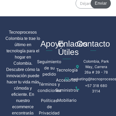
Enviar
Tecnoprocesos
Colombia te trae lo
Apoyo
Enlaces
Contacto
último en
Útiles
tecnología para el
hogar en
Seguimiento
Colombia, Park
Colombia.
Way, Carrera
de su
Descubre cómo la
Tecnología
26a # 39 - 78
pedido
innovación puede
marketing@tecnoprocesos
Accesorios
hacer tu vida más
Términos y
+57 318 680
cómoda y
Suministros
condiciones
3114
eficiente. En
Mobiliario
Políticas
nuestro
de
ecommerce
Privacidad
encontrarás