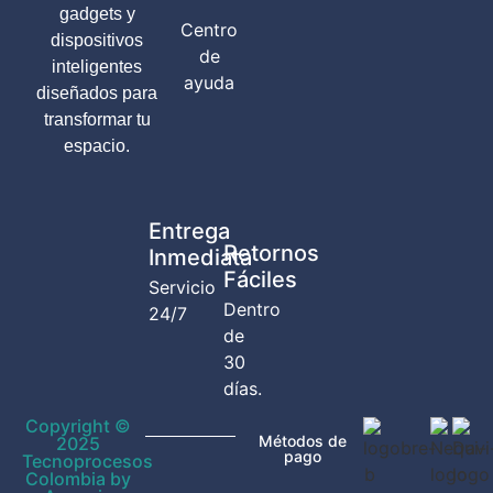
gadgets y
Centro
dispositivos
de
inteligentes
ayuda
diseñados para
transformar tu
espacio.
Entrega
Retornos
Inmediata
Fáciles
Servicio
Dentro
24/7
de
30
días.
Copyright ©
Métodos de
2025
pago
Tecnoprocesos
Colombia by