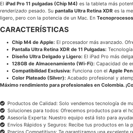
El
iPad Pro 11 pulgadas (Chip M4)
es la tableta más poten
renderizado
pesado. Su
pantalla Ultra Retina XDR
es la me
ligero, pero con la potencia de un Mac. En
Tecnoprocesos
CARACTERÍSTICAS
Chip M4 de Apple:
El procesador más avanzado. Ofre
Pantalla Ultra Retina XDR de 11 Pulgadas:
Tecnologí
Diseño Ultra Delgado y Ligero:
El iPad Pro más delgad
128GB de Almacenamiento (Wi-Fi):
Capacidad de ent
Compatibilidad Exclusiva:
Funciona con el
Apple Penc
Color Plateado (Silver):
Acabado profesional y atempo
Máximo rendimiento para profesionales en Colombia. ¡C
Productos de Calidad: Solo vendemos tecnología de ma
Soluciones para todos: Ofrecemos productos para el hog
Asesoría Experta: Nuestro equipo está listo para ayudar
Envíos Rápidos y Seguros: Recibe tus productos en la p
Precios Competitivos: Te garantizamos una excelente re