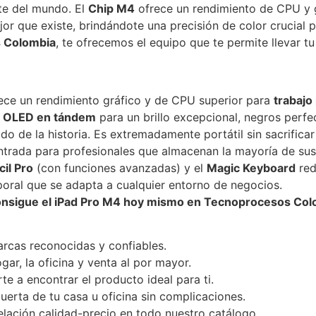
te del mundo. El
Chip M4
ofrece un rendimiento de CPU y gr
jor que existe, brindándote una precisión de color crucial p
 Colombia
, te ofrecemos el equipo que te permite llevar tu
ce un rendimiento gráfico y de CPU superior para
trabajo
a
OLED en tándem
para un brillo excepcional, negros perfe
o de la historia. Es extremadamente portátil sin sacrificar 
rada para profesionales que almacenan la mayoría de sus 
il Pro
(con funciones avanzadas) y el
Magic Keyboard
red
ral que se adapta a cualquier entorno de negocios.
onsigue el iPad Pro M4 hoy mismo en Tecnoprocesos Col
rcas reconocidas y confiables.
ar, la oficina y venta al por mayor.
te a encontrar el producto ideal para ti.
uerta de tu casa u oficina sin complicaciones.
lación calidad-precio en todo nuestro catálogo.