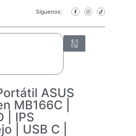
Síguenos:
$
0
0
Portátil ASUS
en MB166C |
 | IPS
ejo | USB C |