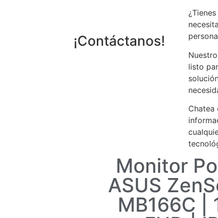
¿Tienes
necesit
persona
¡Contáctanos!
Nuestro
listo pa
solució
necesid
Chatea 
informa
cualqui
tecnoló
Monitor Por
ASUS ZenS
MB166C | 