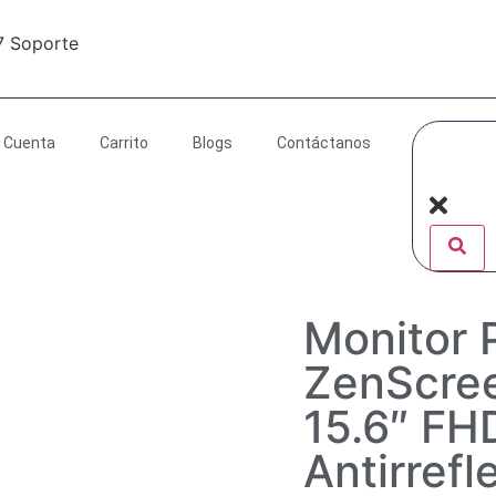
7 Soporte
Cuenta
Carrito
Blogs
Contáctanos
Monitor 
ZenScre
15.6″ FHD
Antirrefl