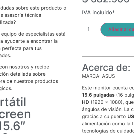
 dudas sobre este producto o
IVA incluido*
as asesoría técnica
lizada?
Añadir al ca
 equipo de especialistas está
ra ayudarte a encontrar la
n perfecta para tus
ades.
Acerca de:
con nosotros y recibe
ción detallada sobre
MARCA: ASUS
era de nuestros productos
Este monitor cuenta c
gicos.
15.6 pulgadas
(16 pulg
tátil
HD
(1920 x 1080), que
ángulos de visión. La 
creen
gracias a su puerto
US
15.6″
alimentación como la t
tecnologías de cuidad