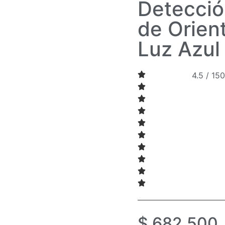
Detecció
de Orient
Luz Azul
4.5 / 15
$
682.500