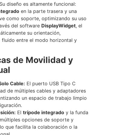
 Su diseño es altamente funcional:
ntegrado
en la parte trasera y una
ve como soporte, optimizando su uso
través del software
DisplayWidget
, el
áticamente su orientación,
fluido entre el modo horizontal y
cas de Movilidad y
ual
olo Cable:
El puerto USB Tipo C
dad de múltiples cables y adaptadores
antizando un espacio de trabajo limpio
iguración.
sición:
El
trípode integrado
y la funda
múltiples opciones de soporte y
lo que facilita la colaboración o la
onal.