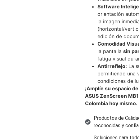
Software Intelige
orientación autom
la imagen inmedia
(horizontal/verti
edición de docum
Comodidad Visua
la pantalla
sin pa
fatiga visual dur
Antirreflejo:
La su
permitiendo una v
condiciones de luz
¡Amplíe su espacio de 
ASUS ZenScreen MB16
Colombia hoy mismo.
Productos de Calida
reconocidas y confia
Soluciones para todo