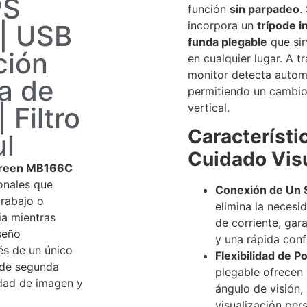
PS
función
sin parpadeo
.
incorpora un
trípode i
 | USB
funda plegable
que sir
ción
en cualquier lugar. A 
monitor detecta autom
a de
permitiendo un cambio 
vertical.
 Filtro
Característi
ul
Cuidado Vis
Screen MB166C
ionales que
Conexión de Un S
trabajo o
elimina la necesi
ia mientras
de corriente, gar
seño
y una rápida conf
vés de un único
Flexibilidad de Po
 de segunda
plegable ofrecen 
idad de imagen y
ángulo de visión, 
visualización pers