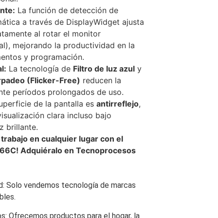
nte:
La función de detección de
ática a través de DisplayWidget ajusta
tamente al rotar el monitor
cal), mejorando la productividad en la
entos y programación.
l:
La tecnología de
Filtro de luz azul
y
rpadeo (Flicker-Free)
reducen la
ante períodos prolongados de uso.
perficie de la pantalla es
antirreflejo
,
isualización clara incluso bajo
 brillante.
trabajo en cualquier lugar con el
6C! Adquiéralo en Tecnoprocesos
d: Solo vendemos tecnología de marcas
bles.
s: Ofrecemos productos para el hogar, la