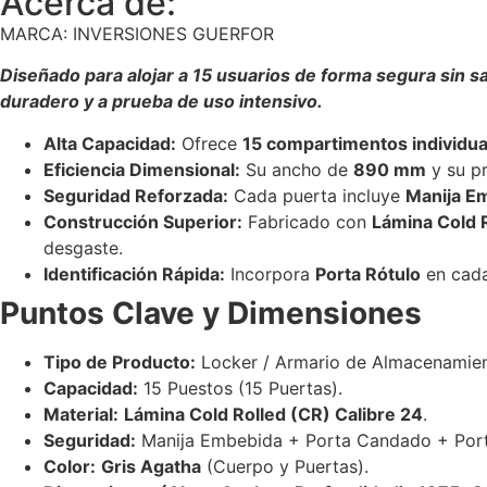
Acerca de:
MARCA: INVERSIONES GUERFOR
Diseñado para alojar a 15 usuarios de forma segura sin sa
duradero y a prueba de uso intensivo.
Alta Capacidad:
Ofrece
15 compartimentos individua
Eficiencia Dimensional:
Su ancho de
890 mm
y su p
Seguridad Reforzada:
Cada puerta incluye
Manija E
Construcción Superior:
Fabricado con
Lámina Cold R
desgaste.
Identificación Rápida:
Incorpora
Porta Rótulo
en cada
Puntos Clave y Dimensiones
Tipo de Producto:
Locker / Armario de Almacenamien
Capacidad:
15 Puestos (15 Puertas).
Material:
Lámina Cold Rolled (CR) Calibre 24
.
Seguridad:
Manija Embebida + Porta Candado + Port
Color:
Gris Agatha
(Cuerpo y Puertas).