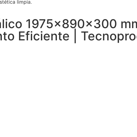
tética limpia.
álico 1975x890x300 mm 
to Eficiente | Tecnopr