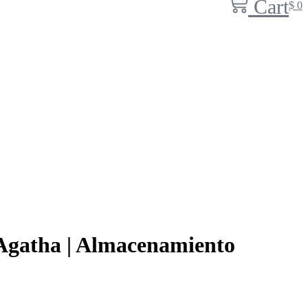
Cart
$
0
 Agatha | Almacenamiento