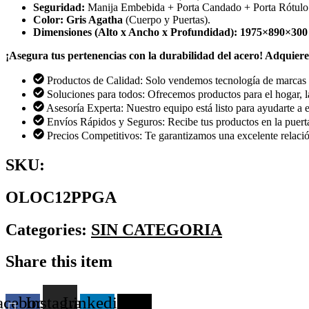
Seguridad:
Manija Embebida + Porta Candado + Porta Rótulo
Color:
Gris Agatha
(Cuerpo y Puertas).
Dimensiones (Alto x Ancho x Profundidad):
1975
×
890
×
300
¡Asegura tus pertenencias con la durabilidad del acero! Adquie
Productos de Calidad: Solo vendemos tecnología de marcas 
Soluciones para todos: Ofrecemos productos para el hogar, la
Asesoría Experta: Nuestro equipo está listo para ayudarte a e
Envíos Rápidos y Seguros: Recibe tus productos en la puerta
Precios Competitivos: Te garantizamos una excelente relació
SKU:
OLOC12PPGA
Categories:
SIN CATEGORIA
Share this item
acebook-
Instagram
Linkedin-
X-