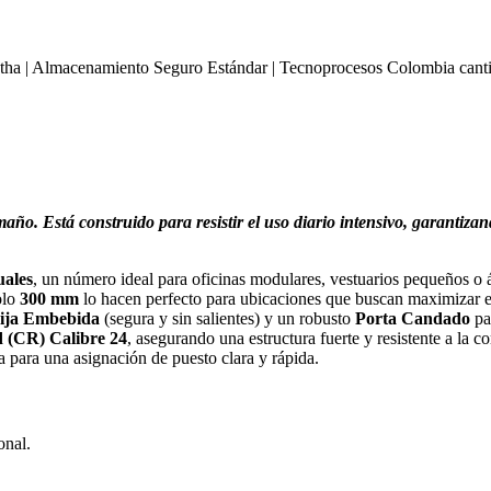
tha | Almacenamiento Seguro Estándar | Tecnoprocesos Colombia cant
año. Está construido para resistir el uso diario intensivo, garantizan
uales
, un número ideal para oficinas modulares, vestuarios pequeños o 
olo
300 mm
lo hacen perfecto para ubicaciones que buscan maximizar el
ija Embebida
(segura y sin salientes) y un robusto
Porta Candado
par
 (CR) Calibre 24
, asegurando una estructura fuerte y resistente a la co
 para una asignación de puesto clara y rápida.
onal.