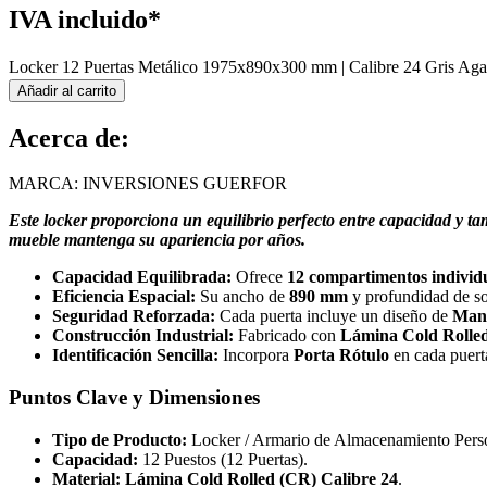
IVA incluido*
Locker 12 Puertas Metálico 1975x890x300 mm | Calibre 24 Gris Aga
Añadir al carrito
Acerca de:
MARCA: INVERSIONES GUERFOR
Este locker proporciona un equilibrio perfecto entre capacidad y tam
mueble mantenga su apariencia por años.
Capacidad Equilibrada:
Ofrece
12 compartimentos individ
Eficiencia Espacial:
Su ancho de
890 mm
y profundidad de s
Seguridad Reforzada:
Cada puerta incluye un diseño de
Man
Construcción Industrial:
Fabricado con
Lámina Cold Rolled
Identificación Sencilla:
Incorpora
Porta Rótulo
en cada puerta
Puntos Clave y Dimensiones
Tipo de Producto:
Locker / Armario de Almacenamiento Pers
Capacidad:
12 Puestos (12 Puertas).
Material:
Lámina Cold Rolled (CR) Calibre 24
.