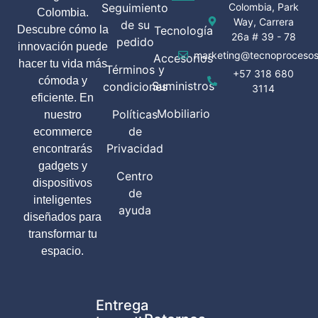
Seguimiento
Colombia, Park
Colombia.
Way, Carrera
de su
Descubre cómo la
Tecnología
26a # 39 - 78
pedido
innovación puede
marketing@tecnoprocesos
Accesorios
hacer tu vida más
Términos y
+57 318 680
cómoda y
Suministros
condiciones
3114
eficiente. En
Mobiliario
Políticas
nuestro
de
ecommerce
Privacidad
encontrarás
gadgets y
Centro
dispositivos
de
inteligentes
ayuda
diseñados para
transformar tu
espacio.
Entrega