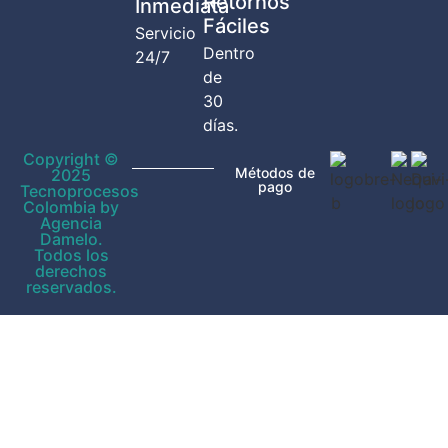
Retornos
Inmediata
Fáciles
Servicio
Dentro
24/7
de
30
días.
Copyright ©
Métodos de
2025
pago
Tecnoprocesos
Colombia by
Agencia
Damelo.
Todos los
derechos
reservados.