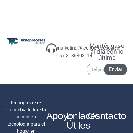
Manténgase
marketing@tecnoprocesos.co
al día con lo
+57 3186803114
último
Enviar
Tecnoprocesos
Colombia te trae lo
Apoyo
Enlaces
Contacto
último en
Útiles
tecnología para el
hogar en