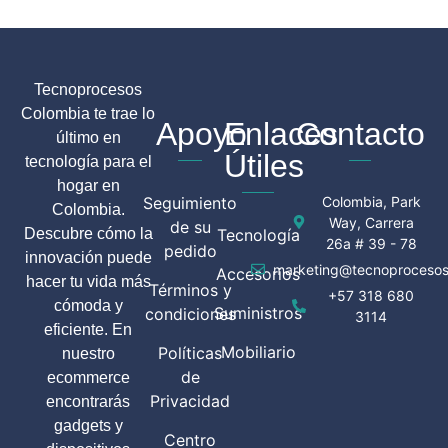
Tecnoprocesos
Colombia te trae lo
Apoyo
Enlaces
Contacto
último en
Útiles
tecnología para el
hogar en
Seguimiento
Colombia, Park
Colombia.
Way, Carrera
de su
Descubre cómo la
Tecnología
26a # 39 - 78
pedido
innovación puede
marketing@tecnoprocesos
Accesorios
hacer tu vida más
Términos y
+57 318 680
cómoda y
Suministros
condiciones
3114
eficiente. En
Mobiliario
Políticas
nuestro
de
ecommerce
Privacidad
encontrarás
gadgets y
Centro