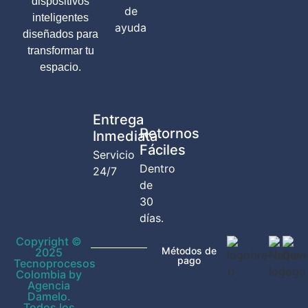
dispositivos
de
inteligentes
ayuda
diseñados para
transformar tu
espacio.
Entrega
Retornos
Inmediata
Fáciles
Servicio
Dentro
24/7
de
30
días.
Copyright ©
Métodos de
2025
pago
Tecnoprocesos
Colombia by
Agencia
Damelo.
Todos los