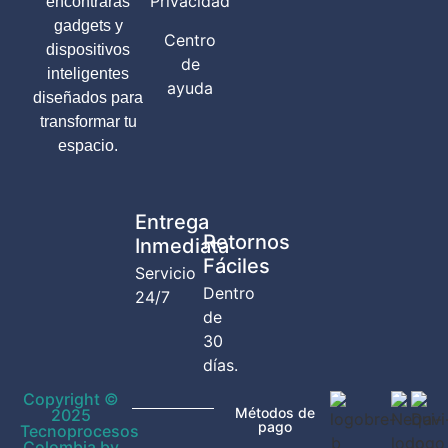
Privacidad
encontrarás
gadgets y
Centro
dispositivos
de
inteligentes
ayuda
diseñados para
transformar tu
espacio.
Entrega
Retornos
Inmediata
Fáciles
Servicio
Dentro
24/7
de
30
días.
Copyright ©
Métodos de
2025
pago
Tecnoprocesos
Colombia by