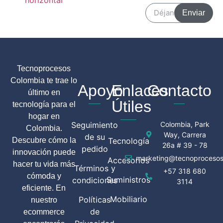
Enviar
Tecnoprocesos
Colombia te trae lo
Apoyo
Enlaces
Contacto
último en
Útiles
tecnología para el
hogar en
Seguimiento
Colombia, Park
Colombia.
Way, Carrera
de su
Descubre cómo la
Tecnología
26a # 39 - 78
pedido
innovación puede
marketing@tecnoprocesos
Accesorios
hacer tu vida más
Términos y
+57 318 680
cómoda y
Suministros
condiciones
3114
eficiente. En
Mobiliario
Políticas
nuestro
de
ecommerce