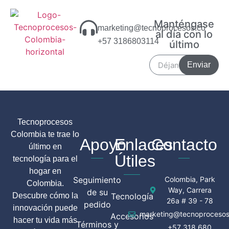
Manténgase
marketing@tecnoprocesos.co
al día con lo
+57 3186803114
último
Enviar
Tecnoprocesos
Colombia te trae lo
Apoyo
Enlaces
Contacto
último en
Útiles
tecnología para el
hogar en
Seguimiento
Colombia, Park
Colombia.
Way, Carrera
de su
Descubre cómo la
Tecnología
26a # 39 - 78
pedido
innovación puede
marketing@tecnoprocesos
Accesorios
hacer tu vida más
Términos y
+57 318 680