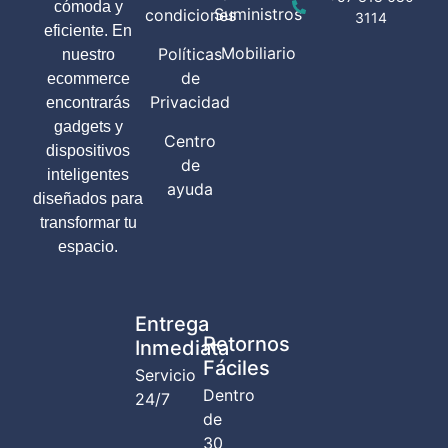
cómoda y
Suministros
condiciones
3114
eficiente. En
Mobiliario
Políticas
nuestro
de
ecommerce
Privacidad
encontrarás
gadgets y
Centro
dispositivos
de
inteligentes
ayuda
diseñados para
transformar tu
espacio.
Entrega
Retornos
Inmediata
Fáciles
Servicio
Dentro
24/7
de
30