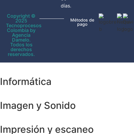
días.
Copyright ©
Métodos de
2025
pago
Tecnoprocesos
Colombia by
Agencia
Damelo.
Todos los
derechos
reservados.
Informática
Imagen y Sonido
Impresión y escaneo