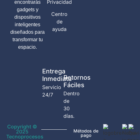
Privacidad
encontrarás
gadgets y
Centro
dispositivos
de
inteligentes
ayuda
diseñados para
transformar tu
espacio.
Entrega
Retornos
Inmediata
Fáciles
Servicio
Dentro
24/7
de
30
días.
Copyright ©
Métodos de
2025
pago
Tecnoprocesos