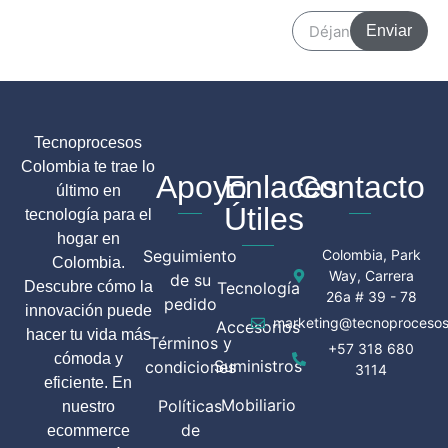
Enviar
Tecnoprocesos
Colombia te trae lo
Apoyo
Enlaces
Contacto
último en
Útiles
tecnología para el
hogar en
Seguimiento
Colombia, Park
Colombia.
Way, Carrera
de su
Descubre cómo la
Tecnología
26a # 39 - 78
pedido
innovación puede
marketing@tecnoprocesos
Accesorios
hacer tu vida más
Términos y
+57 318 680
cómoda y
Suministros
condiciones
3114
eficiente. En
Mobiliario
Políticas
nuestro
de
ecommerce