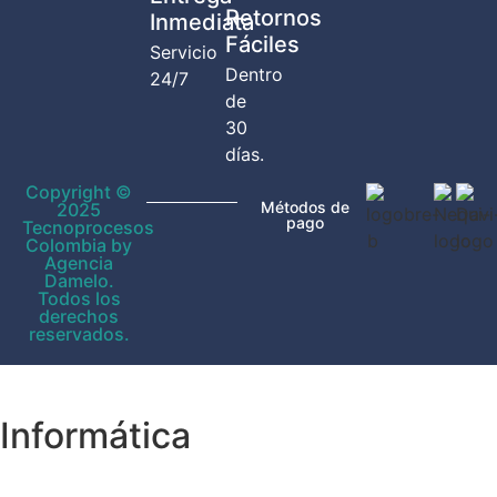
Retornos
Inmediata
Fáciles
Servicio
Dentro
24/7
de
30
días.
Copyright ©
Métodos de
2025
pago
Tecnoprocesos
Colombia by
Agencia
Damelo.
Todos los
derechos
reservados.
Informática