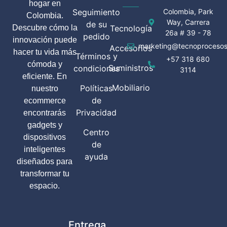
hogar en
Seguimiento
Colombia, Park
Colombia.
Way, Carrera
de su
Descubre cómo la
Tecnología
26a # 39 - 78
pedido
innovación puede
marketing@tecnoprocesos
Accesorios
hacer tu vida más
Términos y
+57 318 680
cómoda y
Suministros
condiciones
3114
eficiente. En
Mobiliario
Políticas
nuestro
de
ecommerce
Privacidad
encontrarás
gadgets y
Centro
dispositivos
de
inteligentes
ayuda
diseñados para
transformar tu
espacio.
Entrega