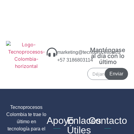
Manténgase
marketing@tecnoprocesos.co
al día con lo
+57 3186803114
último
Enviar
Tecnoprocesos
Colombia te trae lo
Apoyo
Enlaces
Contacto
último en
Útiles
tecnología para el