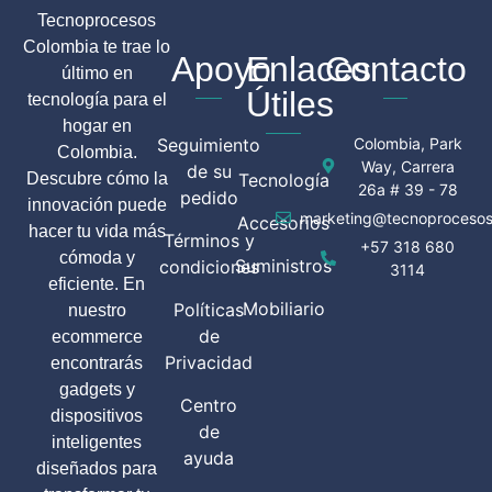
Tecnoprocesos
Colombia te trae lo
Apoyo
Enlaces
Contacto
último en
Útiles
tecnología para el
hogar en
Seguimiento
Colombia, Park
Colombia.
Way, Carrera
de su
Descubre cómo la
Tecnología
26a # 39 - 78
pedido
innovación puede
marketing@tecnoprocesos
Accesorios
hacer tu vida más
Términos y
+57 318 680
cómoda y
Suministros
condiciones
3114
eficiente. En
Mobiliario
Políticas
nuestro
de
ecommerce
Privacidad
encontrarás
gadgets y
Centro
dispositivos
de
inteligentes
ayuda
diseñados para