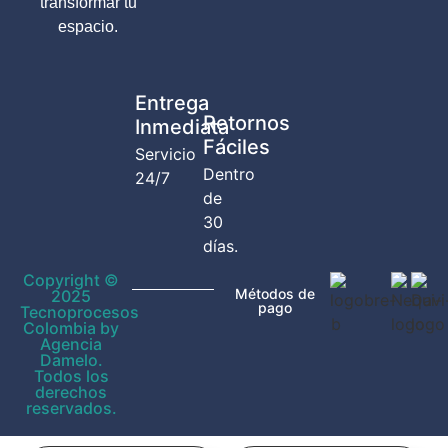
transformar tu
espacio.
Entrega
Retornos
Inmediata
Fáciles
Servicio
Dentro
24/7
de
30
días.
Copyright ©
Métodos de
2025
pago
Tecnoprocesos
Colombia by
Agencia
Damelo.
Todos los
derechos
reservados.