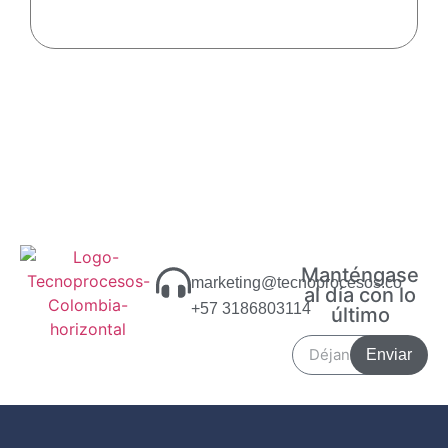
Manténgase
marketing@tecnoprocesos.co
al día con lo
+57 3186803114
último
Enviar