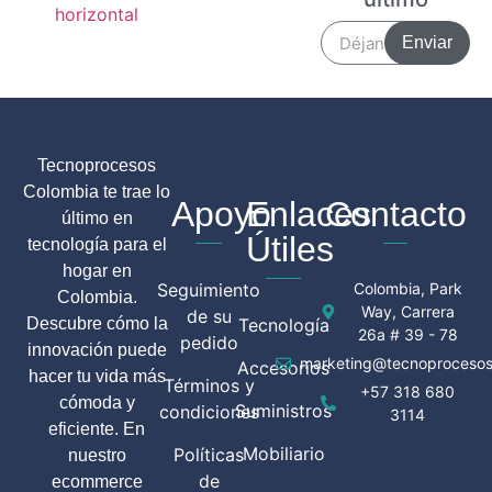
Enviar
Tecnoprocesos
Colombia te trae lo
Apoyo
Enlaces
Contacto
último en
Útiles
tecnología para el
hogar en
Seguimiento
Colombia, Park
Colombia.
Way, Carrera
de su
Descubre cómo la
Tecnología
26a # 39 - 78
pedido
innovación puede
marketing@tecnoprocesos
Accesorios
hacer tu vida más
Términos y
+57 318 680
cómoda y
Suministros
condiciones
3114
eficiente. En
Mobiliario
Políticas
nuestro
de
ecommerce