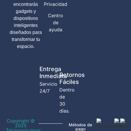
Privacidad
encontrarás
gadgets y
Centro
dispositivos
de
inteligentes
ayuda
diseñados para
transformar tu
espacio.
Entrega
Retornos
Inmediata
Fáciles
Servicio
Dentro
24/7
de
30
días.
Copyright ©
Métodos de
2025
pago
Tecnoprocesos