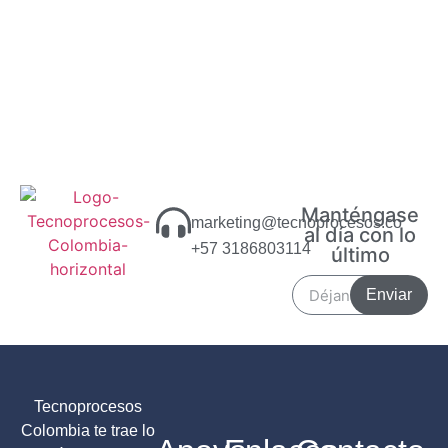
Manténgase
marketing@tecnoprocesos.co
al día con lo
+57 3186803114
último
Enviar
Tecnoprocesos
Colombia te trae lo