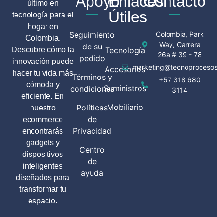
Apoyo
Enlaces
Contacto
último en
Útiles
tecnología para el
hogar en
Seguimiento
Colombia, Park
Colombia.
Way, Carrera
de su
Descubre cómo la
Tecnología
26a # 39 - 78
pedido
innovación puede
marketing@tecnoprocesos
Accesorios
hacer tu vida más
Términos y
+57 318 680
cómoda y
Suministros
condiciones
3114
eficiente. En
Mobiliario
Políticas
nuestro
de
ecommerce
Privacidad
encontrarás
gadgets y
Centro
dispositivos
de
inteligentes
ayuda
diseñados para
transformar tu
espacio.