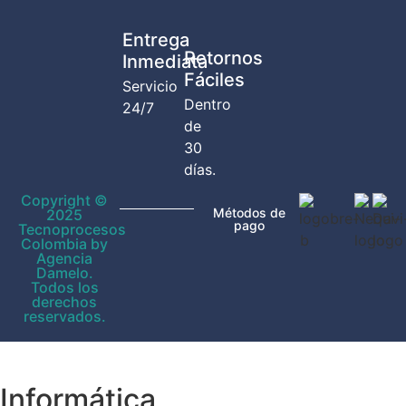
Entrega
Retornos
Inmediata
Fáciles
Servicio
Dentro
24/7
de
30
días.
Copyright ©
Métodos de
2025
pago
Tecnoprocesos
Colombia by
Agencia
Damelo.
Todos los
derechos
reservados.
Informática