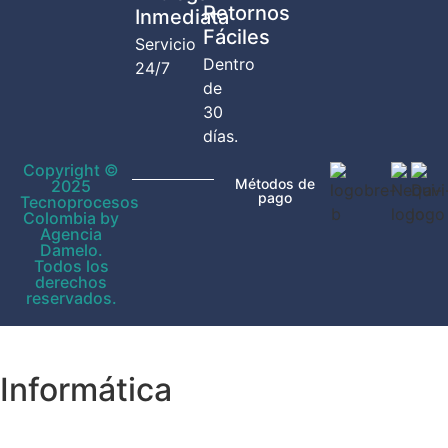
Retornos
Inmediata
Fáciles
Servicio
Dentro
24/7
de
30
días.
Copyright ©
Métodos de
2025
pago
Tecnoprocesos
Colombia by
Agencia
Damelo.
Todos los
derechos
reservados.
Informática