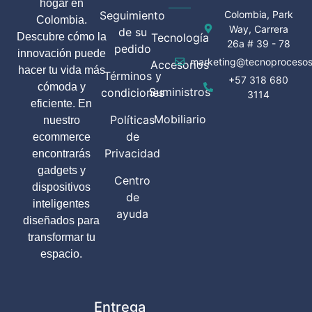
hogar en
Seguimiento
Colombia, Park
Colombia.
Way, Carrera
de su
Descubre cómo la
Tecnología
26a # 39 - 78
pedido
innovación puede
marketing@tecnoprocesos
Accesorios
hacer tu vida más
Términos y
+57 318 680
cómoda y
Suministros
condiciones
3114
eficiente. En
Mobiliario
Políticas
nuestro
de
ecommerce
Privacidad
encontrarás
gadgets y
Centro
dispositivos
de
inteligentes
ayuda
diseñados para
transformar tu
espacio.
Entrega