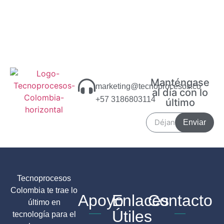
Manténgase
marketing@tecnoprocesos.co
al día con lo
+57 3186803114
último
Enviar
Tecnoprocesos
Colombia te trae lo
Apoyo
Enlaces
Contacto
último en
Útiles
tecnología para el