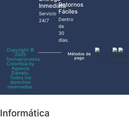
Retornos
Inmediata
Fáciles
Servicio
Dentro
24/7
de
30
días.
Copyright ©
Métodos de
2025
pago
Tecnoprocesos
Colombia by
Agencia
Damelo.
Todos los
derechos
reservados.
Informática