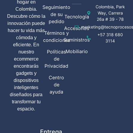
hogar en
Seguimiento
Colombia, Park
Colombia.
Way, Carrera
de su
Descubre cómo la
Tecnología
26a # 39 - 78
pedido
innovación puede
marketing@tecnoprocesos
Accesorios
hacer tu vida más
Términos y
+57 318 680
cómoda y
Suministros
condiciones
3114
eficiente. En
Mobiliario
Políticas
nuestro
de
ecommerce
Privacidad
encontrarás
gadgets y
Centro
dispositivos
de
inteligentes
ayuda
diseñados para
transformar tu
espacio.
Entrega