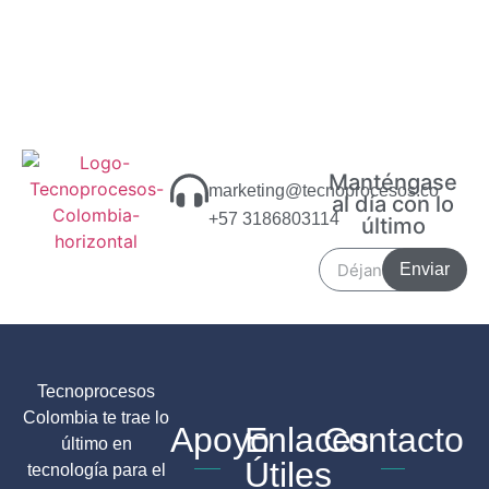
Manténgase
marketing@tecnoprocesos.co
al día con lo
+57 3186803114
último
Enviar
Tecnoprocesos
Colombia te trae lo
Apoyo
Enlaces
Contacto
último en
Útiles
tecnología para el