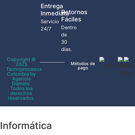
Entrega
Retornos
Inmediata
Fáciles
Servicio
Dentro
24/7
de
30
días.
Copyright ©
Métodos de
2025
pago
Tecnoprocesos
Colombia by
Agencia
Damelo.
Todos los
derechos
reservados.
Informática