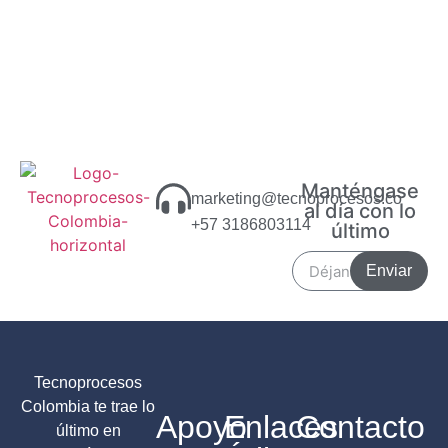
Manténgase
marketing@tecnoprocesos.co
al día con lo
+57 3186803114
último
Enviar
Tecnoprocesos
Colombia te trae lo
Apoyo
Enlaces
Contacto
último en