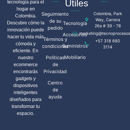
Útiles
tecnología para el
hogar en
Seguimiento
Colombia, Park
Colombia.
Way, Carrera
de su
Descubre cómo la
Tecnología
26a # 39 - 78
pedido
innovación puede
marketing@tecnoprocesos
Accesorios
hacer tu vida más
Términos y
+57 318 680
cómoda y
Suministros
condiciones
3114
eficiente. En
Mobiliario
Políticas
nuestro
de
ecommerce
Privacidad
encontrarás
gadgets y
Centro
dispositivos
de
inteligentes
ayuda
diseñados para
transformar tu
espacio.