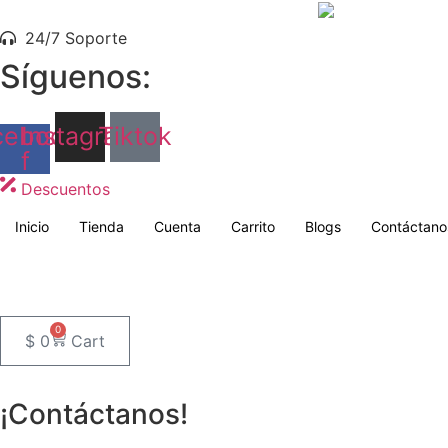
Saltar
al
24/7 Soporte
contenido
Síguenos:
cebook-
Instagram
Tiktok
f
Descuentos
Inicio
Tienda
Cuenta
Carrito
Blogs
Contáctano
0
$
0
Cart
¡Contáctanos!