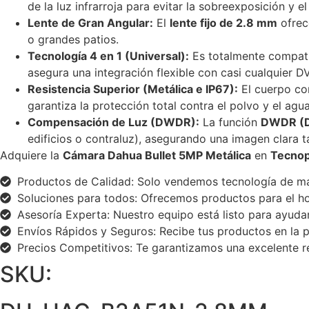
de la luz infrarroja para evitar la sobreexposición y 
Lente de Gran Angular:
El
lente fijo de 2.8 mm
ofrec
o grandes patios.
Tecnología 4 en 1 (Universal):
Es totalmente compat
asegura una integración flexible con casi cualquier D
Resistencia Superior (Metálica e IP67):
El cuerpo c
garantiza la protección total contra el polvo y el agu
Compensación de Luz (DWDR):
La función
DWDR (D
edificios o contraluz), asegurando una imagen clara t
Adquiere la
Cámara Dahua Bullet 5MP Metálica
en
Tecnop
Productos de Calidad: Solo vendemos tecnología de ma
Soluciones para todos: Ofrecemos productos para el hog
Asesoría Experta: Nuestro equipo está listo para ayudar
Envíos Rápidos y Seguros: Recibe tus productos en la p
Precios Competitivos: Te garantizamos una excelente re
SKU: