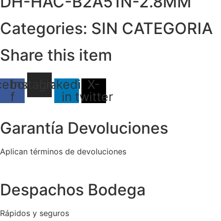
DH-HAC-B2A51N-2.8MM
Categories:
SIN CATEGORIA
Share this item
cebook-
Instagram
Linkedin-
X-
f
in
twitter
Garantía Devoluciones
Aplican términos de devoluciones
Despachos Bodega
Rápidos y seguros