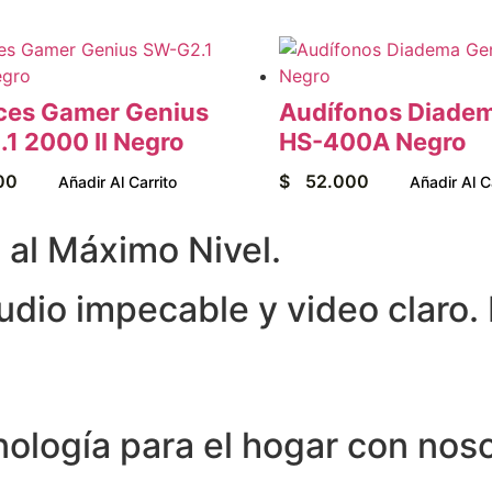
ces Gamer Genius
Audífonos Diade
1 2000 II Negro
HS-400A Negro
00
$
52.000
Añadir Al Carrito
Añadir Al C
al Máximo Nivel.
dio impecable y video claro. 
nología para el hogar con nos