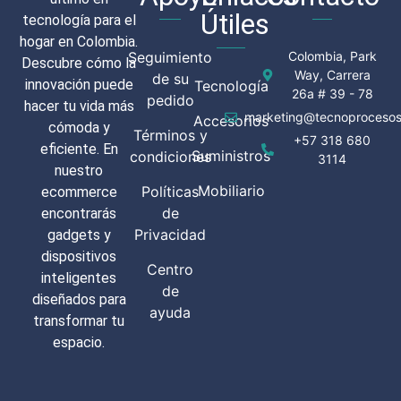
Útiles
tecnología para el
hogar en Colombia.
Seguimiento
Colombia, Park
Descubre cómo la
Way, Carrera
de su
innovación puede
Tecnología
26a # 39 - 78
pedido
hacer tu vida más
marketing@tecnoprocesos
Accesorios
cómoda y
Términos y
+57 318 680
eficiente. En
Suministros
condiciones
3114
nuestro
Mobiliario
Políticas
ecommerce
de
encontrarás
Privacidad
gadgets y
dispositivos
Centro
inteligentes
de
diseñados para
ayuda
transformar tu
espacio.