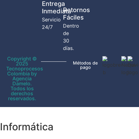
Entrega
Retornos
Inmediata
Fáciles
Servicio
Dentro
24/7
de
30
días.
Copyright ©
Métodos de
2025
pago
Tecnoprocesos
Colombia by
Agencia
Damelo.
Todos los
derechos
reservados.
Informática