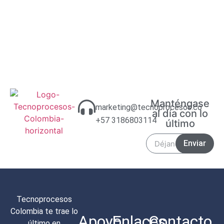
Manténgase
marketing@tecnoprocesos.co
al día con lo
+57 3186803114
último
Enviar
Tecnoprocesos
Colombia te trae lo
Apoyo
Enlaces
Contacto
último en