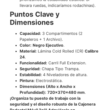
llevara ruedas, indicaríamos rodachinas).
Puntos Clave y
Dimensiones
Capacidad:
3 Compartimentos (2
Papeleros + 1 Archivo).
Color:
Negro Ejecutivo
.
Material:
Lámina Cold Rolled (CR)
Calibre
24
.
Funcionalidad:
Carril Full Extension.
Seguridad:
Chapa Tipo Trampa.
Estabilidad:
4 Niveladores de altura.
Pintura:
Electrostática.
Dimensiones (Alto x Ancho x
Profundidad):
720
×
370
×
480
mm
.
¡Organiza tu puesto de trabajo con la
seguridad y el diseño robusto de la Cajonera
Pedestal Móvil 2×1! Adquiérela en