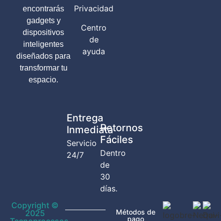
Privacidad
encontrarás
gadgets y
Centro
dispositivos
de
inteligentes
ayuda
diseñados para
transformar tu
espacio.
Entrega
Retornos
Inmediata
Fáciles
Servicio
Dentro
24/7
de
30
días.
Copyright ©
Métodos de
2025
pago
Tecnoprocesos