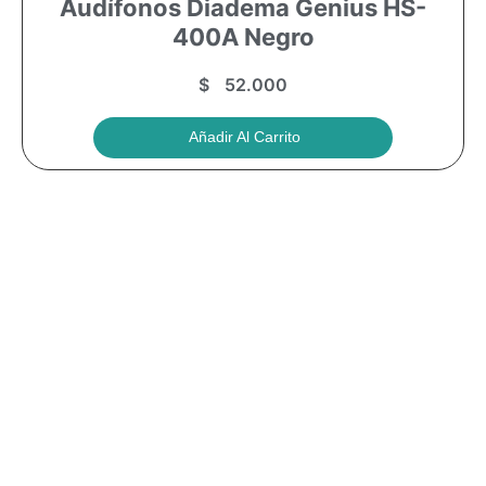
Audífonos Diadema Genius HS-
400A Negro
$
52.000
Añadir Al Carrito