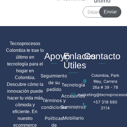
último
Enviar
Tecnoprocesos
Colombia te trae lo
Apoyo
Enlaces
Contacto
último en
Útiles
tecnología para el
hogar en
Seguimiento
Colombia, Park
Colombia.
Way, Carrera
de su
Descubre cómo la
Tecnología
26a # 39 - 78
pedido
innovación puede
marketing@tecnoprocesos
Accesorios
hacer tu vida más
Términos y
+57 318 680
cómoda y
Suministros
condiciones
3114
eficiente. En
Mobiliario
Políticas
nuestro
de
ecommerce