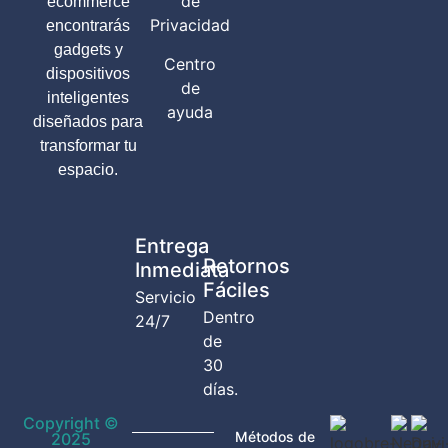
de
ecommerce
Privacidad
encontrarás
gadgets y
Centro
dispositivos
de
inteligentes
ayuda
diseñados para
transformar tu
espacio.
Entrega
Retornos
Inmediata
Fáciles
Servicio
Dentro
24/7
de
30
días.
Copyright ©
Métodos de
2025