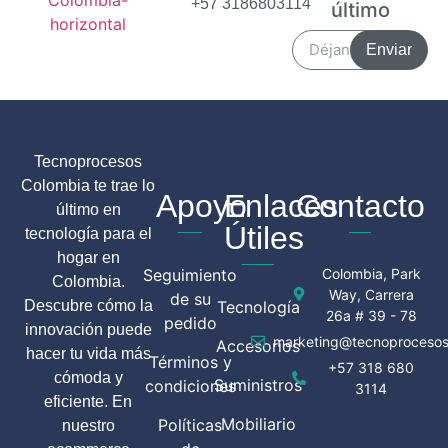
+57 3186803114
último
Enviar
Tecnoprocesos
Colombia te trae lo
Apoyo
Enlaces
Contacto
último en
Útiles
tecnología para el
hogar en
Seguimiento
Colombia, Park
Colombia.
Way, Carrera
de su
Descubre cómo la
Tecnología
26a # 39 - 78
pedido
innovación puede
marketing@tecnoprocesos
Accesorios
hacer tu vida más
Términos y
+57 318 680
cómoda y
Suministros
condiciones
3114
eficiente. En
Mobiliario
Políticas
nuestro