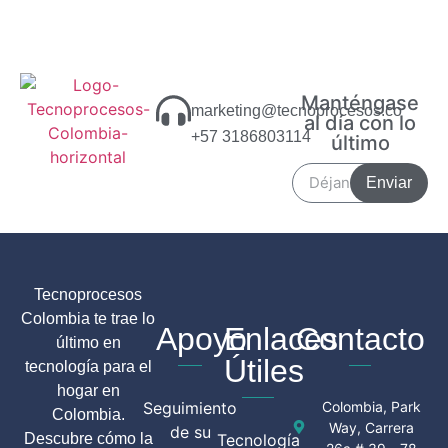
Manténgase
marketing@tecnoprocesos.co
al día con lo
+57 3186803114
último
Enviar
Tecnoprocesos
Colombia te trae lo
Apoyo
Enlaces
Contacto
último en
Útiles
tecnología para el
hogar en
Seguimiento
Colombia, Park
Colombia.
Way, Carrera
de su
Descubre cómo la
Tecnología