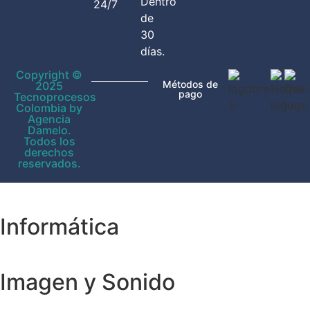
Dentro
24/7
de
30
días.
Copyright ©
Métodos de
2025
pago
Tecnoprocesos
Colombia by
Agencia
Damelo.
Todos los
derechos
reservados.
Informática
Imagen y Sonido