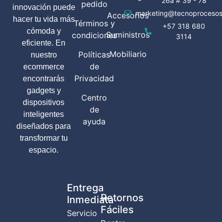
26a # 39 - 78
pedido
innovación puede
marketing@tecnoprocesos
Accesorios
hacer tu vida más
Términos y
+57 318 680
cómoda y
Suministros
condiciones
3114
eficiente. En
Mobiliario
Políticas
nuestro
de
ecommerce
Privacidad
encontrarás
gadgets y
Centro
dispositivos
de
inteligentes
ayuda
diseñados para
transformar tu
espacio.
Entrega
Retornos
Inmediata
Fáciles
Servicio