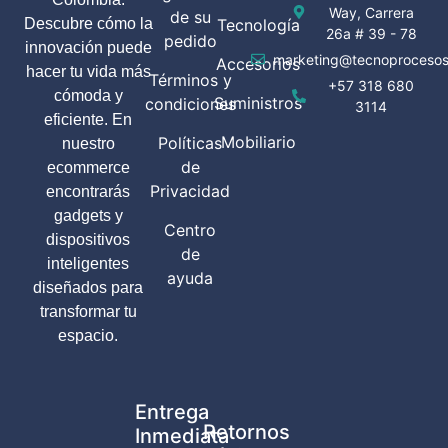
Way, Carrera
de su
Descubre cómo la
Tecnología
26a # 39 - 78
pedido
innovación puede
marketing@tecnoprocesos
Accesorios
hacer tu vida más
Términos y
+57 318 680
cómoda y
Suministros
condiciones
3114
eficiente. En
Mobiliario
Políticas
nuestro
de
ecommerce
Privacidad
encontrarás
gadgets y
Centro
dispositivos
de
inteligentes
ayuda
diseñados para
transformar tu
espacio.
Entrega
Retornos
Inmediata