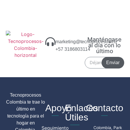
Manténgase
marketing@tecnoprocesos.co
al día con lo
+57 3186803114
último
Enviar
Tecnoprocesos
Colombia te trae lo
Apoyo
Enlaces
Contacto
último en
Útiles
tecnología para el
hogar en
Seguimiento
Colombia, Park
Colombia.