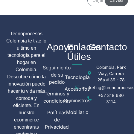
Enviar
Tecnoprocesos
Colombia te trae lo
Apoyo
Enlaces
Contacto
último en
Útiles
tecnología para el
hogar en
Seguimiento
Colombia, Park
Colombia.
Way, Carrera
de su
Descubre cómo la
Tecnología
26a # 39 - 78
pedido
innovación puede
marketing@tecnoprocesos
Accesorios
hacer tu vida más
Términos y
+57 318 680
cómoda y
Suministros
condiciones
3114
eficiente. En
Mobiliario
Políticas
nuestro
de
ecommerce
Privacidad
encontrarás