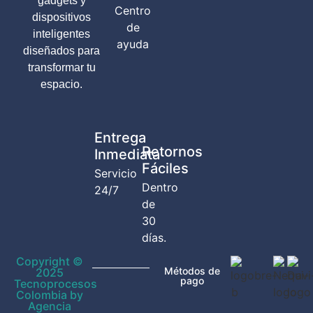
gadgets y
Centro
dispositivos
de
inteligentes
ayuda
diseñados para
transformar tu
espacio.
Entrega
Retornos
Inmediata
Fáciles
Servicio
Dentro
24/7
de
30
días.
Copyright ©
Métodos de
2025
pago
Tecnoprocesos
Colombia by
Agencia