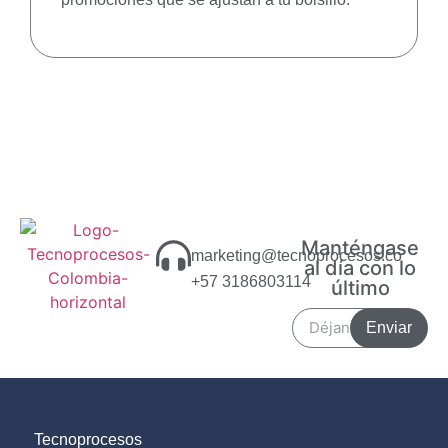
Manténgase
marketing@tecnoprocesos.co
al día con lo
+57 3186803114
último
Enviar
Tecnoprocesos