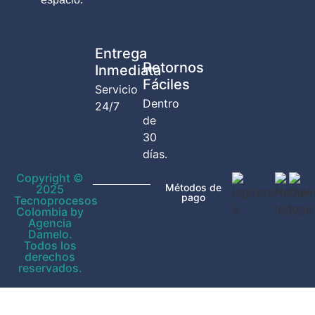
Entrega
Retornos
Inmediata
Fáciles
Servicio
Dentro
24/7
de
30
días.
Copyright ©
Métodos de
2025
pago
Tecnoprocesos
Colombia by
Agencia
Damelo.
Todos los
derechos
reservados.