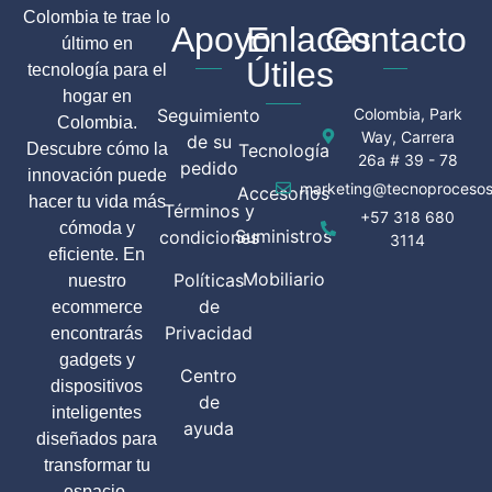
Colombia te trae lo
Apoyo
Enlaces
Contacto
último en
Útiles
tecnología para el
hogar en
Seguimiento
Colombia, Park
Colombia.
Way, Carrera
de su
Descubre cómo la
Tecnología
26a # 39 - 78
pedido
innovación puede
marketing@tecnoprocesos
Accesorios
hacer tu vida más
Términos y
+57 318 680
cómoda y
Suministros
condiciones
3114
eficiente. En
Mobiliario
Políticas
nuestro
de
ecommerce
Privacidad
encontrarás
gadgets y
Centro
dispositivos
de
inteligentes
ayuda
diseñados para
transformar tu
espacio.