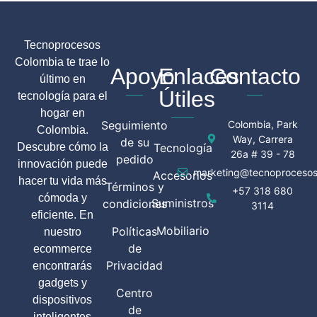
Tecnoprocesos
Colombia te trae lo
Apoyo
Enlaces
Contacto
último en
Útiles
tecnología para el
hogar en
Seguimiento
Colombia, Park
Colombia.
Way, Carrera
de su
Descubre cómo la
Tecnología
26a # 39 - 78
pedido
innovación puede
marketing@tecnoprocesos
Accesorios
hacer tu vida más
Términos y
+57 318 680
cómoda y
Suministros
condiciones
3114
eficiente. En
Mobiliario
Políticas
nuestro
de
ecommerce
Privacidad
encontrarás
gadgets y
Centro
dispositivos
de
inteligentes