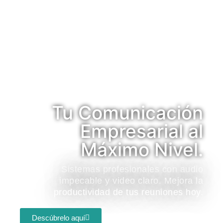
Tu Comunicación
Empresarial al
Máximo Nivel.
Sistemas profesionales con audio
impecable y video claro. Mejora la
productividad de tus reuniones hoy.
Descúbrelo aquí