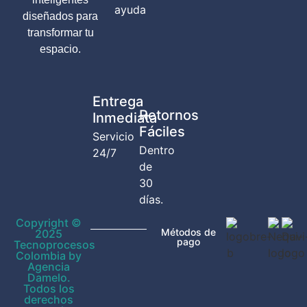
ayuda
diseñados para
transformar tu
espacio.
Entrega
Retornos
Inmediata
Fáciles
Servicio
Dentro
24/7
de
30
días.
Copyright ©
Métodos de
2025
pago
Tecnoprocesos
Colombia by
Agencia
Damelo.
Todos los
derechos